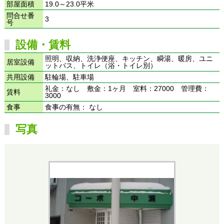
部屋面積
19.0～23.0平米
問合せ番
3
号
設備・賃料
照明、収納、洗浄便座、キッチン、瞬湯、暖房、ユニ
居室設備
ットバス、トイレ（浴・トイレ別）
共用設備
駐輪場、駐車場
礼金：なし 敷金：1ヶ月 室料：27000 管理費：
賃料
3000
食事
食事の有無： なし
写真