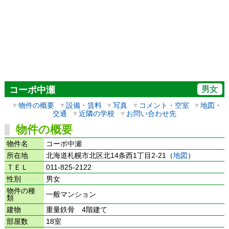
男女
コーポ中瀬
▼
物件の概要
▼
設備・賃料
▼
写真
▼
コメント・空室
▼
地図・
交通
▼
近隣の学校
▼
お問い合わせ先
物件の概要
物件名
コーポ中瀬
所在地
北海道札幌市北区北14条西1丁目2-21（
地図
）
ＴＥＬ
011-825-2122
性別
男女
物件の種
一般マンション
類
建物
重量鉄骨 4階建て
部屋数
18室