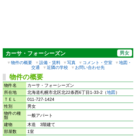
男女
カーサ・フォーシーズン
▼
物件の概要
▼
設備・賃料
▼
写真
▼
コメント・空室
▼
地図・
交通
▼
近隣の学校
▼
お問い合わせ先
物件の概要
物件名
カーサ・フォーシーズン
所在地
北海道札幌市北区北22条西6丁目1-33-2（
地図
）
ＴＥＬ
011-727-1424
性別
男女
物件の種
一般アパート
類
建物
木造 3階建て
部屋数
1室