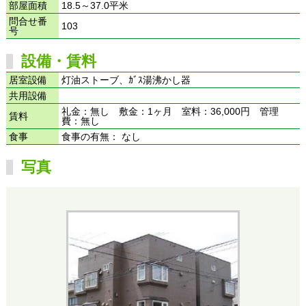
部屋面積
18.5～37.0平米
問合せ番
103
号
設備・賃料
居室設備
灯油ストーブ、ｶﾞｽ湯沸かし器
共用設備
礼金：無し 敷金：1ヶ月 室料：36,000円 管理
賃料
費：無し
食事
食事の有無： なし
写真