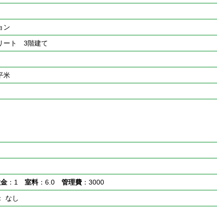
ョン
リート 3階建て
9平米
敷金
：1
室料
：6.0
管理費
：3000
： なし