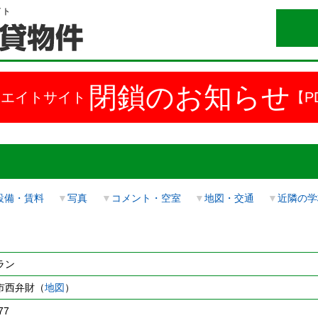
イト
閉鎖のお知らせ
ドエイトサイト
【P
設備・賃料
▼
写真
▼
コメント・空室
▼
地図・交通
▼
近隣の学
ラン
市西弁財（
地図
）
77