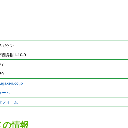
スガケン
西弁財1-10-9
77
30
sugaken.co.jp
ォーム
せフォーム
メの情報