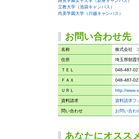
跡見学園女子大学（新座キャンパス）
立教大学（池袋キャンパス）
尚美学園大学（川越キャンパス）
お問い合わせ先
名称
株式会社 
住所
埼玉県朝霞市
ＴＥＬ
048-487-02
ＦＡＸ
048-487-02
ＵＲＬ
http://www.
資料請求
資料請求フ
問い合わせ
お問い合わ
あなたにオスス