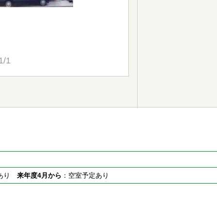
1/1
室あり
来年度4月から
：空室予定あり