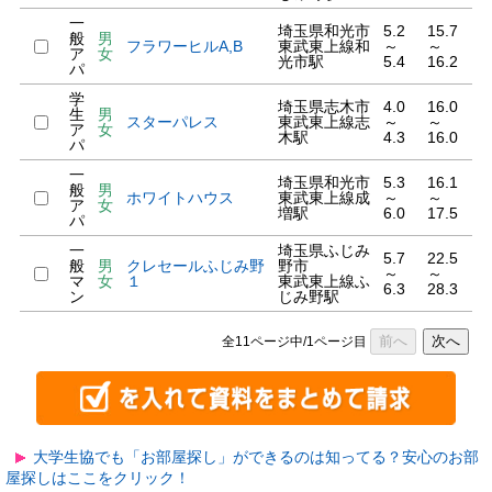
一
埼玉県和光市
5.2
15.7
般
男
フラワーヒルA,B
東武東上線和
～
～
ア
女
光市駅
5.4
16.2
パ
学
埼玉県志木市
4.0
16.0
生
男
スターパレス
東武東上線志
～
～
ア
女
木駅
4.3
16.0
パ
一
埼玉県和光市
5.3
16.1
般
男
ホワイトハウス
東武東上線成
～
～
ア
女
増駅
6.0
17.5
パ
一
埼玉県ふじみ
5.7
22.5
般
男
クレセールふじみ野
野市
～
～
マ
女
１
東武東上線ふ
6.3
28.3
ン
じみ野駅
前へ
次へ
全11ページ中/1ページ目
大学生協でも「お部屋探し」ができるのは知ってる？安心のお部
屋探しはここをクリック！