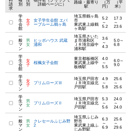
料
種
性
物件名（クリックで
路線・最寄り
（万
（平
請
別
別
詳細ページに）
駅
円）
米）
求
学
埼玉県鶴ヶ島
5.2
17.3
生
女
女子学生会館 エバ
市
～
～
会
子
ーブルーム鶴ヶ島
東武東上線鶴
5.2
23.6
館
ヶ島駅
一
埼玉県さいた
3.6
般
男
ヒッポハウス 武蔵
ま市浦和区
5.0～
～
マ
女
浦和
ＪＲ埼京線中
6.8
4.3
ン
浦和駅
学
東京都板橋区
4.0
生
女
6.0～
桜楓女子会館
東武東上線中
～
会
子
9.0
板橋駅
5.5
館
学
埼玉県戸田市
4.9
25.6
生
女
プリムローズⅢ
ＪＲ埼京線北
～
～
マ
子
戸田駅
5.8
25.6
ン
学
埼玉県戸田市
5.3
24.0
生
男
プリムローズⅡ
ＪＲ埼京線北
～
～
マ
女
戸田駅
5.6
24.0
ン
一
埼玉県ふじみ
6.3
25.6
般
男
クレセールふじみ野
野市
～
～
マ
女
2
東武東上線ふ
6.9
29.6
ン
じみ野駅