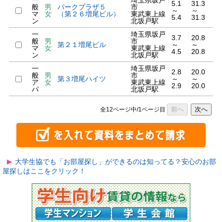
一
埼玉県坂戸
5.1
31.3
般
男
パークプラザ５
市
～
～
マ
女
（第２６増尾ビル）
東武東上線
5.4
31.3
ン
北坂戸駅
一
埼玉県坂戸
3.7
20.8
般
男
市
第２１増尾ビル
～
～
マ
女
東武東上線
4.5
20.8
ン
北坂戸駅
一
埼玉県坂戸
2.8
20.0
般
男
市
第３増尾ハイツ
～
～
ア
女
東武東上線
2.9
20.0
パ
北坂戸駅
前へ
次へ
全12ページ中/1ページ目
大学生協でも「お部屋探し」ができるのは知ってる？安心のお部
屋探しはここをクリック！