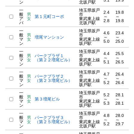
5.1
19.9
ン
北坂戸駅
一
埼玉県坂戸
2.4
19.8
般
男
市
第１元町コーポ
～
～
ア
女
東武東上線
2.8
19.8
パ
北坂戸駅
一
埼玉県坂戸
4.6
23.4
般
男
市
増尾マンション
～
～
マ
女
東武東上線
5.0
25.0
ン
坂戸駅
一
埼玉県坂戸
4.4
25.5
般
男
パークプラザ１
市
～
～
マ
女
（第２２増尾ビル）
東武東上線
5.1
26.5
ン
坂戸駅
一
埼玉県坂戸
4.7
26.4
般
男
パークプラザ２
市
～
～
マ
女
（第２３増尾ビル）
東武東上線
5.2
26.4
ン
坂戸駅
一
埼玉県坂戸
5.2
28.1
般
男
市
第３増尾ビル
～
～
マ
女
東武東上線
5.3
28.1
ン
坂戸駅
一
埼玉県坂戸
4.8
28.0
般
男
パークプラザ３
市
～
～
マ
女
（第２５増尾ビル）
東武東上線
5.2
29.7
ン
北坂戸駅