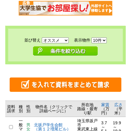
並び替え
表示物件
所在地
家賃
広さ
資料
種
性
物件名（クリックで
路線・最寄
（万
（平
請求
別
別
詳細ページに）
り駅
円）
米）
一
埼玉県坂戸
3.7
19.9
般
男
北坂戸学生会館
市
～
～
マ
女
（第１２増尾ビル）
東武東上線