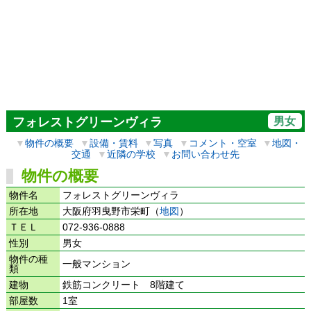
男女
フォレストグリーンヴィラ
▼
物件の概要
▼
設備・賃料
▼
写真
▼
コメント・空室
▼
地図・
交通
▼
近隣の学校
▼
お問い合わせ先
物件の概要
物件名
フォレストグリーンヴィラ
所在地
大阪府羽曳野市栄町（
地図
）
ＴＥＬ
072-936-0888
性別
男女
物件の種
一般マンション
類
建物
鉄筋コンクリート 8階建て
部屋数
1室