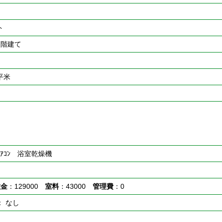
ト
2階建て
0平米
ｴｱｺﾝ 浴室乾燥機
敷金
：129000
室料
：43000
管理費
：0
： なし