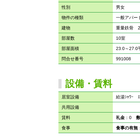
性別
男女
物件の種類
一般アパー
建物
重量鉄骨 
部屋数
10室
部屋面積
23.0～27.
問合せ番号
991008
設備・賃料
居室設備
給湯ｼｬﾜｰ 
共用設備
賃料
礼金
：0
食事
食事の有無