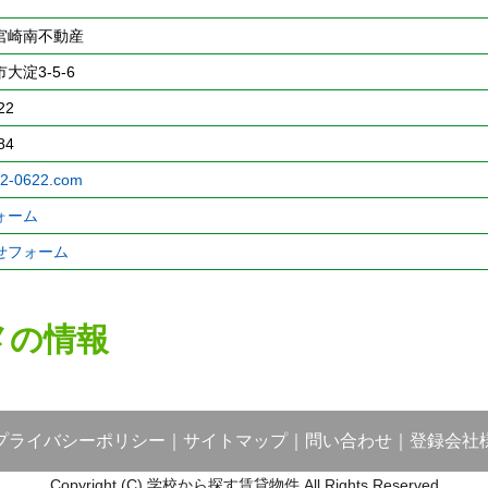
宮崎南不動産
大淀3-5-6
22
84
52-0622.com
ォーム
せフォーム
メの情報
プライバシーポリシー
｜
サイトマップ
｜
問い合わせ
｜
登録会社
Copyright (C) 学校から探す賃貸物件 All Rights Reserved