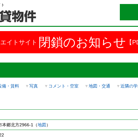
イト
閉鎖のお知らせ
ドエイトサイト
【P
設備・賃料
▼
写真
▼
コメント・空室
▼
地図・交通
▼
近隣の学
本郷北方2966-1（
地図
）
22