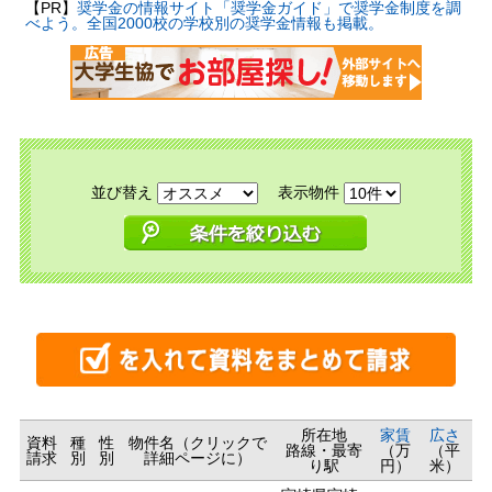
【PR】
奨学金の情報サイト「奨学金ガイド」で奨学金制度を調
べよう。全国2000校の学校別の奨学金情報も掲載。
並び替え
表示物件
所在地
家賃
広さ
資料
種
性
物件名（クリックで
路線・最寄
（万
（平
請求
別
別
詳細ページに）
り駅
円）
米）