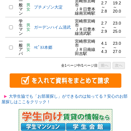
一
宮崎県宮崎
2.7
19.2
般
男
市
プチメゾン大淀
～
～
マ
女
ＪＲ日豊本
2.8
20.0
ン
線南宮崎駅
学
宮崎県宮崎
2.7
23.0
生
男
市
ガーデンハイム清武
～
～
マ
女
ＪＲ日豊本
2.9
25.0
ン
線清武駅
一
宮崎県宮崎
4.1
23.0
般
男
市
ﾊﾋﾟﾈｽ本郷
～
～
ア
女
ＪＲ日南線
4.3
27.0
パ
田吉駅
前へ
次へ
全1ページ中/1ページ目
大学生協でも「お部屋探し」ができるのは知ってる？安心のお部
屋探しはここをクリック！