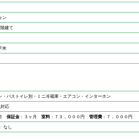
ョン
7階建て
7平米
ン・バストイレ別・ミニ冷蔵庫・エアコン・インターホン
光対応
ヶ月
保証金
：３ヶ月
室料
：７３，０００円
管理費
：７，０００円
： なし