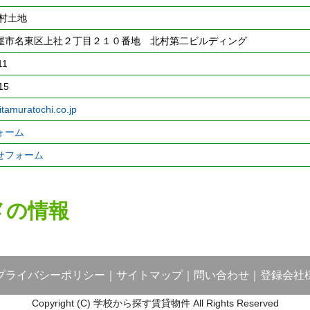
北村土地
屋市名東区上社２丁目２１０番地 北村第二ビルディング
11
15
itamuratochi.co.jp
ォーム
せフォーム
メの情報
プライバシーポリシー
｜
サイトマップ
｜
問い合わせ
｜
登録会社
Copyright (C) 学校から探す賃貸物件 All Rights Reserved