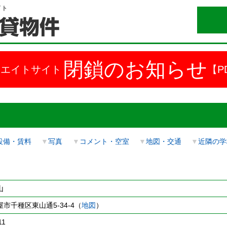
イト
閉鎖のお知らせ
ドエイトサイト
【P
設備・賃料
▼
写真
▼
コメント・空室
▼
地図・交通
▼
近隣の学
山
市千種区東山通5-34-4（
地図
）
11