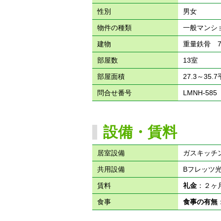
性別
男女
物件の種類
一般マンシ
建物
重量鉄骨 
部屋数
13室
部屋面積
27.3～35.
問合せ番号
LMNH-585
設備・賃料
居室設備
ガスキッチ
共用設備
Bフレッツ
賃料
礼金
：２
食事
食事の有無