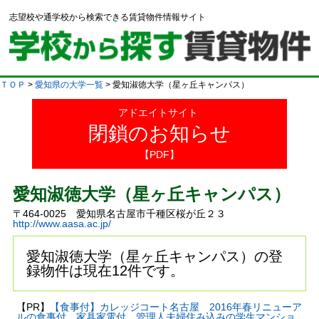
志望校や通学校から検索できる賃貸物件情報サイト
ＴＯＰ
>
愛知県の大学一覧
> 愛知淑徳大学（星ヶ丘キャンパス）
アドエイトサイト
閉鎖のお知らせ
【PDF】
愛知淑徳大学（星ヶ丘キャンパス）
〒464-0025 愛知県名古屋市千種区桜が丘２３
http://www.aasa.ac.jp/
愛知淑徳大学（星ヶ丘キャンパス）の登
録物件は現在12件です。
【PR】
【食事付】カレッジコート名古屋 2016年春リニューア
ルの食事付、家具家電付、管理人夫婦住み込みの学生マンショ