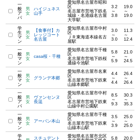
愛知県名古屋市昭和
一
区
3.2
19.0
般
男
ハイジュネス
名古屋市営地下鉄名
～
～
ア
女
山手
城線・名港線名古屋
3.8
19.0
パ
大学駅
学
愛知県名古屋市中村
【食事付】カ
3.0
11.3
生
男
区
レッジコート
～
～
マ
女
ＪＲ東海道本線名古
名古屋
3.0
12.4
ン
屋駅
一
愛知県名古屋市千種
5.8
21.0
般
男
区
casa桜・千種
～
～
マ
女
名古屋市営地下鉄桜
5.9
24.5
ン
通線今池駅
一
愛知県名古屋市名東
4.4
26.4
般
男
区
グランデ本郷
～
～
マ
女
名古屋市営地下鉄東
4.4
26.4
ン
山線本郷駅
一
愛知県名古屋市中村
8.5
30.3
般
男
ヴァンセンヌ
区
～
～
ア
女
長筬
名古屋市営地下鉄東
9.3
35.3
パ
山線中村公園駅
一
愛知県名古屋市千種
3.5
25.0
般
男
区
アーバン本山
～
～
マ
女
名古屋市営地下鉄東
3.9
25.0
ン
山線本山駅
学
愛知県名古屋市北区
スチュデント
5.8
20.0