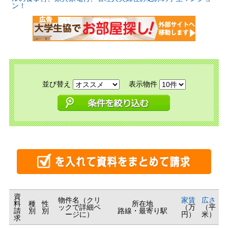
ン！
並び替え
表示物件
資
物件名（クリ
家賃
広さ
料
種
性
所在地
ックで詳細ペ
（万
（平
請
別
別
路線・最寄り駅
ージに）
円）
米）
求