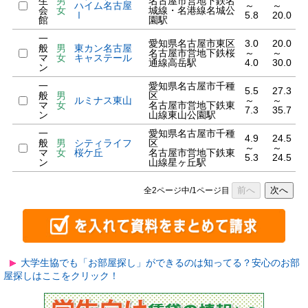
生
男
名古屋市営地下鉄名
ハイム名古屋
～
～
会
女
城線・名港線名城公
Ⅰ
5.8
20.0
館
園駅
一
愛知県名古屋市東区
3.0
20.0
般
男
東カン名古屋
名古屋市営地下鉄桜
～
～
マ
女
キャステール
通線高岳駅
4.0
30.0
ン
一
愛知県名古屋市千種
5.5
27.3
般
男
区
ルミナス東山
～
～
マ
女
名古屋市営地下鉄東
7.3
35.7
ン
山線東山公園駅
一
愛知県名古屋市千種
4.9
24.5
般
男
シティライフ
区
～
～
マ
女
桜ケ丘
名古屋市営地下鉄東
5.3
24.5
ン
山線星ヶ丘駅
前へ
次へ
全2ページ中/1ページ目
大学生協でも「お部屋探し」ができるのは知ってる？安心のお部
屋探しはここをクリック！