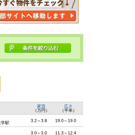
家賃
広さ
（万円）
（平米）
3.2～3.8
19.0～19.0
大学駅
3.0～3.0
11.3～12.4