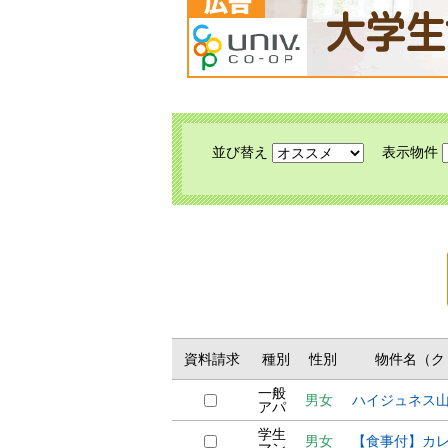
並び替え
表示物件
資料請求
種別
性別
物件名（ク
一般
男女
ハイジュネス
アパ
学生
男女
【食事付】カ