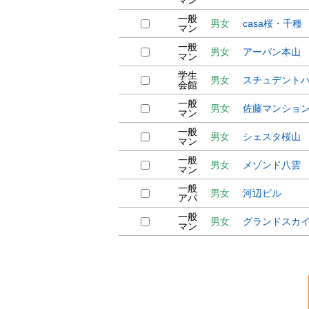
マン
一般
男女
casa桜・千種
マン
一般
男女
アーバン本山
マン
学生
男女
スチュデント
会館
一般
男女
佐藤マンショ
マン
一般
男女
シェスタ桜山
マン
一般
男女
メゾンド八雲
マン
一般
男女
河辺ビル
アパ
一般
男女
グランドスカ
マン