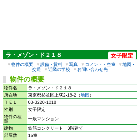
ラ・メゾン・ド２１８
女子限定
▼
物件の概要
▼
設備・賃料
▼
写真
▼
コメント・空室
▼
地図・
交通
▼
近隣の学校
▼
お問い合わせ先
物件の概要
物件名
ラ・メゾン・ド２１８
所在地
東京都杉並区上荻2-18-2（
地図
）
ＴＥＬ
03-3220-1018
性別
女子限定
物件の種
一般マンション
類
建物
鉄筋コンクリート 3階建て
部屋数
15室