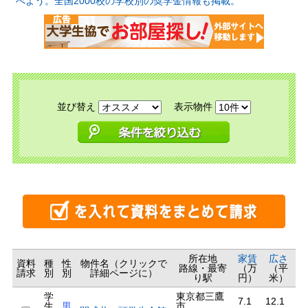
べよう。全国2000校の学校別の奨学金情報も掲載。
並び替え
表示物件
所在地
家賃
広さ
資料
種
性
物件名（クリックで
路線・最寄
（万
（平
請求
別
別
詳細ページに）
り駅
円）
米）
学
東京都三鷹
7.1
12.1
生
男
市