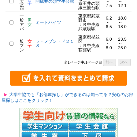
開成井の頭学生会館
～
～
会
子
京王井の頭
7.5
12.1
館
線三鷹台駅
一
東京都武蔵
6.2
18.0
般
男
野市
ミートハイツ
～
～
ア
女
ＪＲ中央線
6.5
18.0
パ
武蔵境駅
一
東京都杉並
6.0
23.5
般
女
ラ・メゾン・ド２１
区
～
～
マ
子
８
ＪＲ中央線
8.0
25.0
ン
荻窪駅
前へ
次へ
全1ページ中/1ページ目
大学生協でも「お部屋探し」ができるのは知ってる？安心のお部
屋探しはここをクリック！