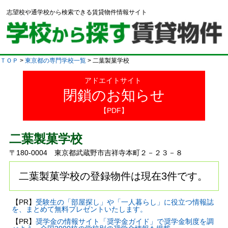
志望校や通学校から検索できる賃貸物件情報サイト
ＴＯＰ
>
東京都の専門学校一覧
> 二葉製菓学校
アドエイトサイト
閉鎖のお知らせ
【PDF】
二葉製菓学校
〒180-0004 東京都武蔵野市吉祥寺本町２－２３－８
二葉製菓学校の登録物件は現在3件です。
【PR】
受験生の「部屋探し」や「一人暮らし」に役立つ情報誌
を、まとめて無料プレゼントいたします。
【PR】
奨学金の情報サイト「奨学金ガイド」で奨学金制度を調