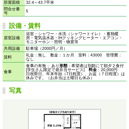
部屋面積
32.4～43.7平米
問合せ番
5
号
設備・賃料
浴室・シャワー・水洗（シャワートイレ）・蓄熱暖
居室設備
房・電気温水器・IHクッキングヒーター・エアコン・
モニターホン・照明・物置等
共用設備
駐車場（2000円／月）
礼金：無し 敷金：１か月 室料：43000 管理費：
賃料
なし
食事の有無： あり
形態
：希望者は別館にて朝夕２食付
[学生さん限定で昼弁当サービス]
料金
：20,000円
食事
日祝祭日、年末年始（7日程度）、お盆（７日程度）は
休みです。（お弁当は土曜日も休み）
写真