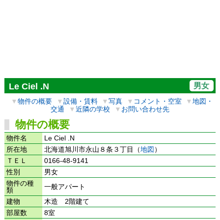
男女
Le Ciel .N
▼
物件の概要
▼
設備・賃料
▼
写真
▼
コメント・空室
▼
地図・
交通
▼
近隣の学校
▼
お問い合わせ先
物件の概要
物件名
Le Ciel .N
所在地
北海道旭川市永山８条３丁目（
地図
）
ＴＥＬ
0166-48-9141
性別
男女
物件の種
一般アパート
類
建物
木造 2階建て
部屋数
8室