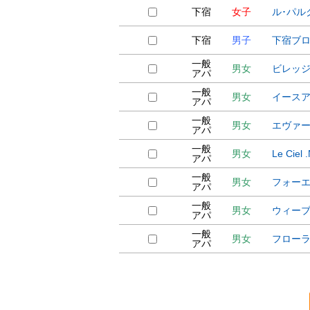
下宿
女子
ル･パル
下宿
男子
下宿ブ
一般
男女
ビレッジ
アパ
一般
男女
イース
アパ
一般
男女
エヴァ
アパ
一般
男女
Le Ciel 
アパ
一般
男女
フォー
アパ
一般
男女
ウィー
アパ
一般
男女
フロー
アパ