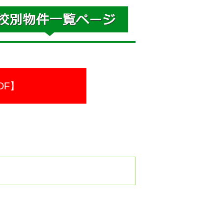
DF】
。