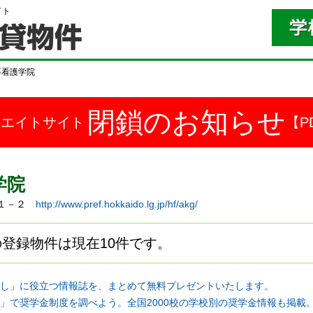
イト
等看護学院
閉鎖のお知らせ
ドエイトサイト
【P
学院
１－１－２
http://www.pref.hokkaido.lg.jp/hf/akg/
登録物件は現在10件です。
し」に役立つ情報誌を、まとめて無料プレゼントいたします。
」で奨学金制度を調べよう。全国2000校の学校別の奨学金情報も掲載