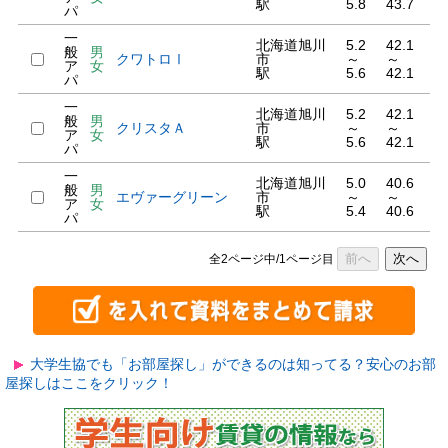
駅
5.8
43.7
パ
一
北海道旭川
5.2
42.1
般
男
クワトロⅠ
市
～
～
ア
女
駅
5.6
42.1
パ
一
北海道旭川
5.2
42.1
般
男
クリスタＡ
市
～
～
ア
女
駅
5.6
42.1
パ
一
北海道旭川
5.0
40.6
般
男
エヴァーグリーン
市
～
～
ア
女
駅
5.4
40.6
パ
前へ
次へ
全2ページ中/1ページ目
大学生協でも「お部屋探し」ができるのは知ってる？安心のお部
屋探しはここをクリック！