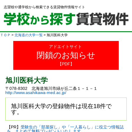
志望校や通学校から検索できる賃貸物件情報サイト
ＴＯＰ
>
北海道の大学一覧
> 旭川医科大学
アドエイトサイト
閉鎖のお知らせ
【PDF】
旭川医科大学
〒078-8302 北海道旭川市緑が丘二条１－１－１
http://www.asahikawa-med.ac.jp/
旭川医科大学の登録物件は現在18件で
す。
【PR】
受験生の「部屋探し」や「一人暮らし」に役立つ情報誌
を、まとめて無料プレゼントいたします。