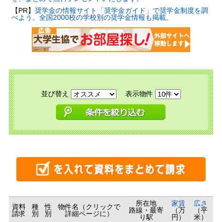
【PR】
奨学金の情報サイト「奨学金ガイド」で奨学金制度を調
べよう。全国2000校の学校別の奨学金情報も掲載。
並び替え
表示物件
所在地
家賃
広さ
資料
種
性
物件名（クリックで
路線・最寄
（万
（平
請求
別
別
詳細ページに）
り駅
円）
米）