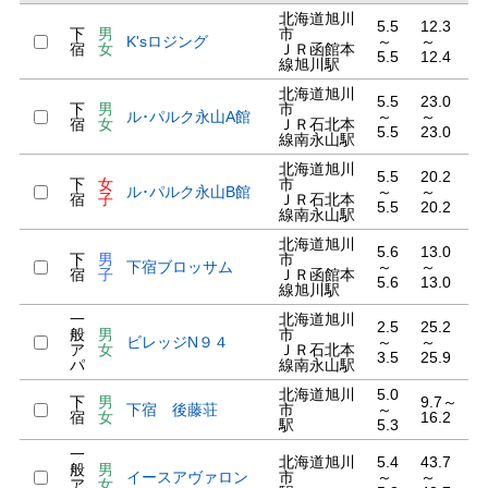
北海道旭川
5.5
12.3
下
男
市
K'sロジング
～
～
宿
女
ＪＲ函館本
5.5
12.4
線旭川駅
北海道旭川
5.5
23.0
下
男
市
ル･パルク永山A館
～
～
宿
女
ＪＲ石北本
5.5
23.0
線南永山駅
北海道旭川
5.5
20.2
下
女
市
ル･パルク永山B館
～
～
宿
子
ＪＲ石北本
5.5
20.2
線南永山駅
北海道旭川
5.6
13.0
下
男
市
下宿ブロッサム
～
～
宿
子
ＪＲ函館本
5.6
13.0
線旭川駅
一
北海道旭川
2.5
25.2
般
男
市
ビレッジN９４
～
～
ア
女
ＪＲ石北本
3.5
25.9
パ
線南永山駅
北海道旭川
5.0
下
男
9.7～
下宿 後藤荘
市
～
宿
女
16.2
駅
5.3
一
北海道旭川
5.4
43.7
般
男
イースアヴァロン
市
～
～
ア
女