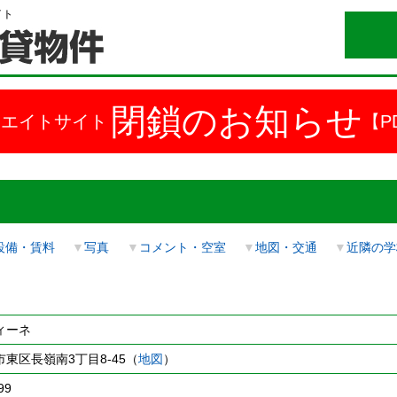
イト
閉鎖のお知らせ
ドエイトサイト
【P
設備・賃料
▼
写真
▼
コメント・空室
▼
地図・交通
▼
近隣の学
ィーネ
東区長嶺南3丁目8-45（
地図
）
99