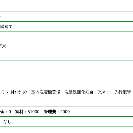
ト
2階建て
0平米
ｰ・ﾓﾆﾀｰ付ｲﾝﾀｰﾎﾝ・室内洗濯機置場・洗髪洗面化粧台・光ネット先行配管
敷金
：0
室料
：51000
管理費
：2000
： なし