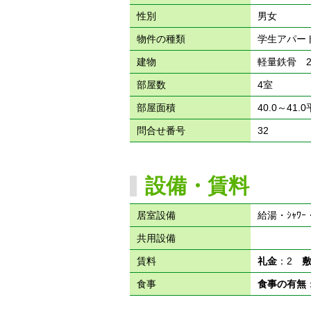
性別
男女
物件の種類
学生アパー
建物
軽量鉄骨 
部屋数
4室
部屋面積
40.0～41.
問合せ番号
32
設備・賃料
居室設備
給湯・ｼｬﾜ
共用設備
賃料
礼金
：2
食事
食事の有無