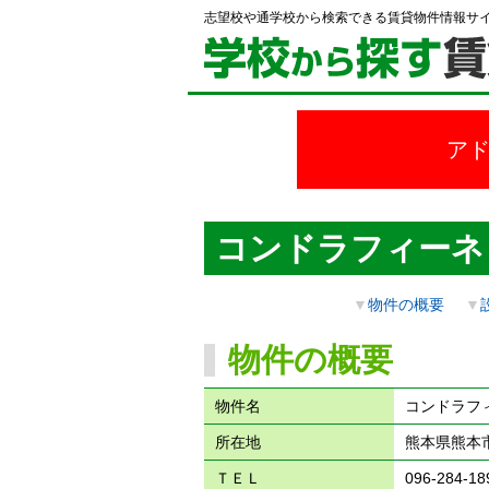
志望校や通学校から検索できる賃貸物件情報サ
ア
コンドラフィーネ
▼
物件の概要
▼
物件の概要
物件名
コンドラフ
所在地
熊本県熊本市
ＴＥＬ
096-284-18