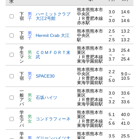
求
熊本県熊本市
3.0
14.6
下
男
ハーミットクラブ
中央区
～
～
宿
子
大江2号館
ＪＲ豊肥本線
3.0
14.6
赤水駅
熊本県熊本市
2.5
13.2
下
男
Hermit Crab 大江
中央区
～
～
宿
子
駅
2.5
13.2
学
熊本県熊本市
3.3
25.4
生
男
ＣＯＭＦＯＲＴ末
東区
～
～
マ
女
武
ＪＲ豊肥本線
3.7
25.4
ン
東海学園前駅
熊本県熊本市
2.2
下
男
中央区
9.0～
SPACE30
～
宿
子
ＪＲ豊肥本線
10.5
5.0
東海学園前駅
一
熊本県熊本市
3.0
33.6
般
男
東区
石坂ハイツ
～
～
ア
女
ＪＲ豊肥本線
3.2
33.6
パ
東海学園前駅
学
熊本県熊本市
5.1
40.0
生
男
東区
コンドラフィーネ
～
～
ア
女
ＪＲ豊肥本線
5.6
41.0
パ
東海学園前駅
学
熊本県熊本市
3.5
25.5
生
男
グリーンハイツ大
東区