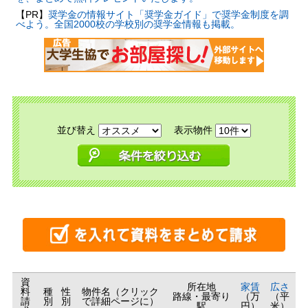
【PR】
奨学金の情報サイト「奨学金ガイド」で奨学金制度を調
べよう。全国2000校の学校別の奨学金情報も掲載。
並び替え
表示物件
資
所在地
家賃
広さ
料
種
性
物件名（クリック
路線・最寄り
（万
（平
請
別
別
で詳細ページに）
駅
円）
米）