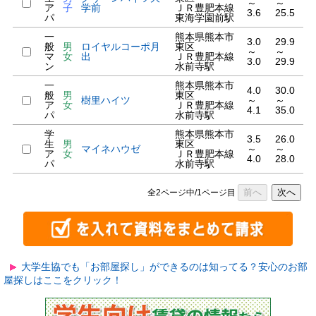
～
～
ア
子
学前
ＪＲ豊肥本線
3.6
25.5
パ
東海学園前駅
一
熊本県熊本市
3.0
29.9
般
男
ロイヤルコーポ月
東区
～
～
マ
女
出
ＪＲ豊肥本線
3.0
29.9
ン
水前寺駅
一
熊本県熊本市
4.0
30.0
般
男
東区
樹里ハイツ
～
～
ア
女
ＪＲ豊肥本線
4.1
35.0
パ
水前寺駅
学
熊本県熊本市
3.5
26.0
生
男
東区
マイネハウゼ
～
～
ア
女
ＪＲ豊肥本線
4.0
28.0
パ
水前寺駅
前へ
次へ
全2ページ中/1ページ目
大学生協でも「お部屋探し」ができるのは知ってる？安心のお部
屋探しはここをクリック！