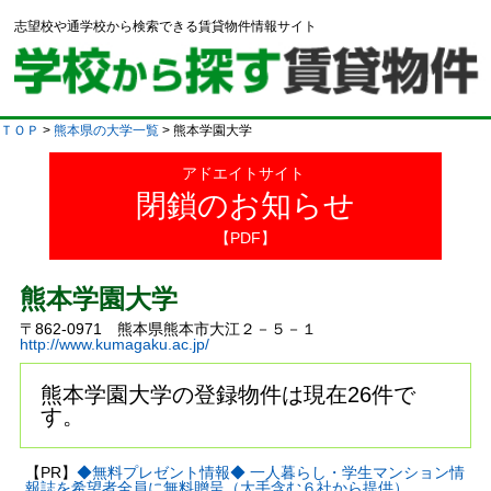
志望校や通学校から検索できる賃貸物件情報サイト
ＴＯＰ
>
熊本県の大学一覧
> 熊本学園大学
アドエイトサイト
閉鎖のお知らせ
【PDF】
熊本学園大学
〒862-0971 熊本県熊本市大江２－５－１
http://www.kumagaku.ac.jp/
熊本学園大学の登録物件は現在26件で
す。
【PR】
◆無料プレゼント情報◆ 一人暮らし・学生マンション情
報誌を希望者全員に無料贈呈（大手含む６社から提供）