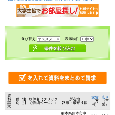
並び替え
表示物件
資
家賃
広さ
料
種
性
物件名（クリック
所在地
（万
（平
請
別
別
で詳細ページに）
路線・最寄り駅
円）
米）
求
熊本県熊本市中