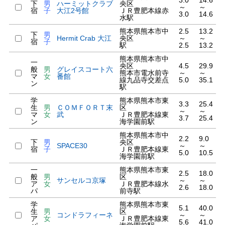
3.0
14.6
下
男
ハーミットクラブ
央区
～
～
宿
子
大江2号館
ＪＲ豊肥本線赤
3.0
14.6
水駅
熊本県熊本市中
2.5
13.2
下
男
Hermit Crab 大江
央区
～
～
宿
子
駅
2.5
13.2
熊本県熊本市中
一
央区
4.5
29.9
般
男
グレイスコート六
熊本市電水前寺
～
～
マ
女
番館
線九品寺交差点
5.0
35.1
ン
駅
学
熊本県熊本市東
3.3
25.4
生
男
ＣＯＭＦＯＲＴ末
区
～
～
マ
女
武
ＪＲ豊肥本線東
3.7
25.4
ン
海学園前駅
熊本県熊本市中
2.2
9.0
下
男
央区
SPACE30
～
～
宿
子
ＪＲ豊肥本線東
5.0
10.5
海学園前駅
一
熊本県熊本市東
2.5
18.0
般
男
区
サンセルコ京塚
～
～
ア
女
ＪＲ豊肥本線水
2.6
18.0
パ
前寺駅
学
熊本県熊本市東
5.1
40.0
生
男
区
コンドラフィーネ
～
～
ア
女
ＪＲ豊肥本線東
5.6
41.0