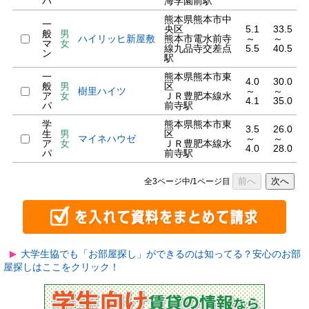
パ
海学園前駅
熊本県熊本市中
一
央区
5.1
33.5
般
男
ハイリッヒ新屋敷
熊本市電水前寺
～
～
マ
女
線九品寺交差点
5.5
40.5
ン
駅
一
熊本県熊本市東
4.0
30.0
般
男
区
樹里ハイツ
～
～
ア
女
ＪＲ豊肥本線水
4.1
35.0
パ
前寺駅
学
熊本県熊本市東
3.5
26.0
生
男
区
マイネハウゼ
～
～
ア
女
ＪＲ豊肥本線水
4.0
28.0
パ
前寺駅
前へ
次へ
全3ページ中/1ページ目
大学生協でも「お部屋探し」ができるのは知ってる？安心のお部
屋探しはここをクリック！