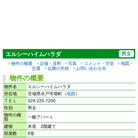
男女
エルシーハイムハラダ
▼
物件の概要
▼
設備・賃料
▼
写真
▼
コメント・空室
▼
地図・
交通
▼
近隣の学校
▼
お問い合わせ先
物件の概要
物件名
エルシーハイムハラダ
所在地
茨城県水戸市堀町（
地図
）
ＴＥＬ
029-225-7200
性別
男女
物件の種
一般アパート
類
建物
木造 2階建て
部屋数
8室