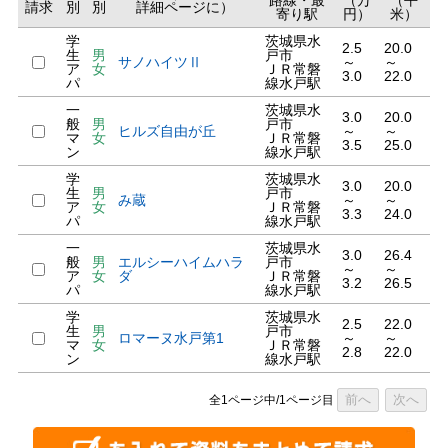
路線・最
（万
（平
請求
別
別
詳細ページに）
寄り駅
円）
米）
学
茨城県水
2.5
20.0
生
男
戸市
サノハイツⅡ
～
～
ア
女
ＪＲ常磐
3.0
22.0
パ
線水戸駅
一
茨城県水
3.0
20.0
般
男
戸市
ヒルズ自由が丘
～
～
マ
女
ＪＲ常磐
3.5
25.0
ン
線水戸駅
学
茨城県水
3.0
20.0
生
男
戸市
み蔵
～
～
ア
女
ＪＲ常磐
3.3
24.0
パ
線水戸駅
一
茨城県水
3.0
26.4
般
男
エルシーハイムハラ
戸市
～
～
ア
女
ダ
ＪＲ常磐
3.2
26.5
パ
線水戸駅
学
茨城県水
2.5
22.0
生
男
戸市
ロマーヌ水戸第1
～
～
マ
女
ＪＲ常磐
2.8
22.0
ン
線水戸駅
前へ
次へ
全1ページ中/1ページ目