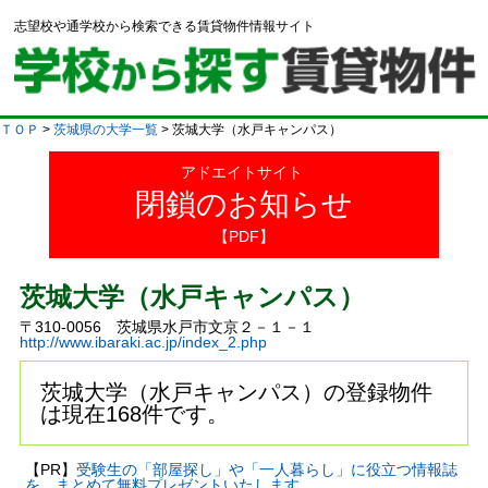
志望校や通学校から検索できる賃貸物件情報サイト
ＴＯＰ
>
茨城県の大学一覧
> 茨城大学（水戸キャンパス）
アドエイトサイト
閉鎖のお知らせ
【PDF】
茨城大学（水戸キャンパス）
〒310-0056 茨城県水戸市文京２－１－１
http://www.ibaraki.ac.jp/index_2.php
茨城大学（水戸キャンパス）の登録物件
は現在168件です。
【PR】
受験生の「部屋探し」や「一人暮らし」に役立つ情報誌
を、まとめて無料プレゼントいたします。