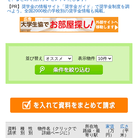
【PR】
奨学金の情報サイト「奨学金ガイド」で奨学金制度を調
べよう。全国2000校の学校別の奨学金情報も掲載。
並び替え
表示物件
所在地
家賃
広さ
資料
種
性
物件名（クリックで
路線・最
（万
（平
請求
別
別
詳細ページに）
寄り駅
円）
米）