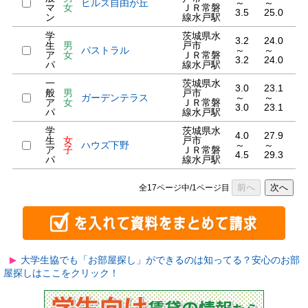
ヒルズ自由が丘
～
～
マ
女
ＪＲ常磐
3.5
25.0
ン
線水戸駅
学
茨城県水
3.2
24.0
生
男
戸市
パストラル
～
～
ア
女
ＪＲ常磐
3.2
24.0
パ
線水戸駅
一
茨城県水
3.0
23.1
般
男
戸市
ガーデンテラス
～
～
ア
女
ＪＲ常磐
3.0
23.1
パ
線水戸駅
学
茨城県水
4.0
27.9
生
女
戸市
ハウズ下野
～
～
ア
子
ＪＲ常磐
4.5
29.3
パ
線水戸駅
前へ
次へ
全17ページ中/1ページ目
大学生協でも「お部屋探し」ができるのは知ってる？安心のお部
屋探しはここをクリック！