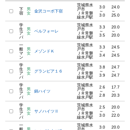
茨城県水
3.0
24.0
下
男
戸市
金沢コーポ下宿
～
～
宿
女
ＪＲ常磐
3.0
25.0
線水戸駅
学
茨城県水
3.3
20.0
生
男
戸市
ベルフォーレ
～
～
ア
女
ＪＲ常磐
3.5
20.0
パ
線水戸駅
一
茨城県水
3.3
24.5
般
男
戸市
メゾンドＫ
～
～
マ
女
ＪＲ常磐
3.4
24.5
ン
線水戸駅
学
茨城県水
3.8
24.7
生
男
戸市
グランピア１６
～
～
ア
女
ＪＲ常磐
3.9
24.7
パ
線水戸駅
学
茨城県水
2.6
17.7
生
男
戸市
錦ハイツ
～
～
ア
女
ＪＲ常磐
2.8
20.3
パ
線水戸駅
学
茨城県水
2.5
20.0
生
男
戸市
サノハイツⅡ
～
～
ア
女
ＪＲ常磐
3.0
22.0
パ
線水戸駅
一
茨城県水
3.0
20.0
般
男
戸市