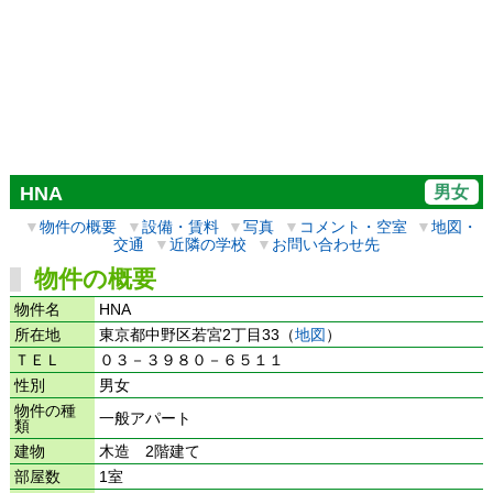
男女
HNA
▼
物件の概要
▼
設備・賃料
▼
写真
▼
コメント・空室
▼
地図・
交通
▼
近隣の学校
▼
お問い合わせ先
物件の概要
物件名
HNA
所在地
東京都中野区若宮2丁目33（
地図
）
ＴＥＬ
０３－３９８０－６５１１
性別
男女
物件の種
一般アパート
類
建物
木造 2階建て
部屋数
1室