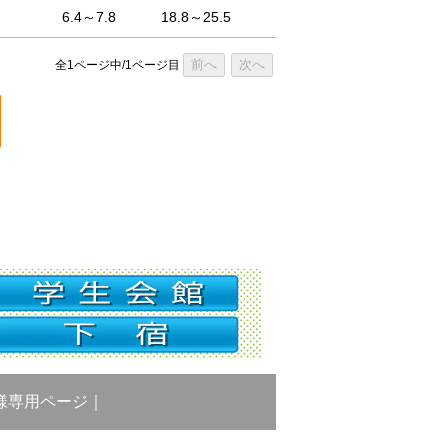
6.4～7.8
18.8～25.5
前へ
次へ
全1ページ中/1ページ目
様専用ページ
｜