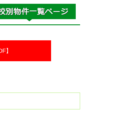
DF】
。