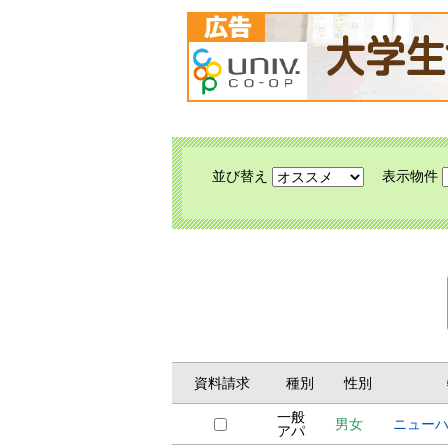
並び替え
表示物件
資料請求
種別
性別
一般
男女
ニュー
アパ