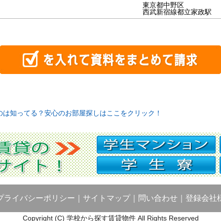
東京都中野区
西武新宿線都立家政駅
のは知ってる？安心のお部屋探しはここをクリック！
プライバシーポリシー
｜
サイトマップ
｜
問い合わせ
｜
登録会社
Copyright (C) 学校から探す賃貸物件 All Rights Reserved