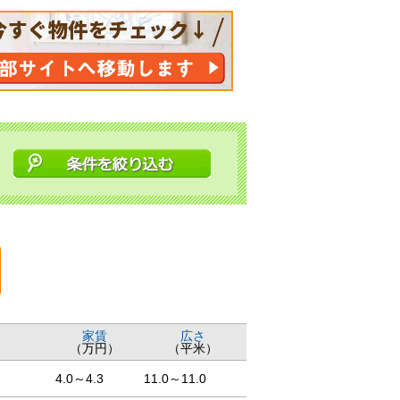
家賃
広さ
（万円）
（平米）
4.0～4.3
11.0～11.0