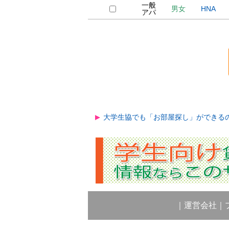
一般
男女
HNA
アパ
大学生協でも「お部屋探し」ができる
｜
運営会社
｜