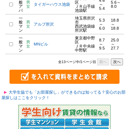
4.6
般
男
区
5.6～
タイガーハウス池袋
～
ア
女
ＪＲ山手線
8.0
5.4
パ
池袋駅
一
埼玉県所沢
5.3
18.8
般
男
市
アルプ所沢
～
～
マ
女
西武池袋線
6.0
18.8
ン
所沢駅
一
東京都中野
8.7
25.0
般
男
区
MNビル
～
～
マ
女
ＪＲ中央線
9.5
27.7
ン
中野駅
前へ
次へ
全13ページ中/1ページ目
大学生協でも「お部屋探し」ができるのは知ってる？安心のお部
屋探しはここをクリック！