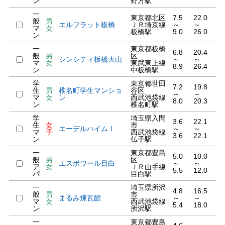
ン
野方駅
一
東京都北区
7.5
22.0
般
男
エルフラット板橋
ＪＲ埼京線
～
～
マ
女
板橋駅
9.0
26.0
ン
一
東京都板橋
6.8
20.4
般
男
区
シンシティ板橋大山
～
～
マ
女
東武東上線
8.9
26.4
ン
中板橋駅
学
東京都世田
7.2
19.8
生
男
椎名町学生マンショ
谷区
～
～
マ
女
ン
西武池袋線
8.0
20.3
ン
椎名町駅
学
埼玉県入間
3.6
22.1
生
女
市
エーデルハイムⅠ
～
～
マ
子
西武池袋線
3.6
22.1
ン
仏子駅
一
東京都豊島
5.0
10.0
般
男
区
エスポワール目白
～
～
ア
女
ＪＲ山手線
5.5
12.0
パ
目白駅
一
埼玉県所沢
4.8
16.5
般
男
市
まるみ煉瓦館
～
～
マ
女
西武池袋線
5.4
18.0
ン
所沢駅
一
東京都豊島