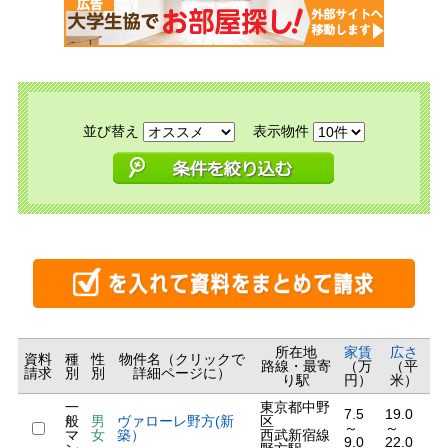
並び替え
表示物件
所在地
家賃
広さ
資料
種
性
物件名（クリックで
路線・最寄
（万
（平
請求
別
別
詳細ページに）
り駅
円）
米）
一
東京都中野
7.5
19.0
般
男
ヴァローレ野方(新
区
～
～
マ
女
築）
西武新宿線
9.0
22.0