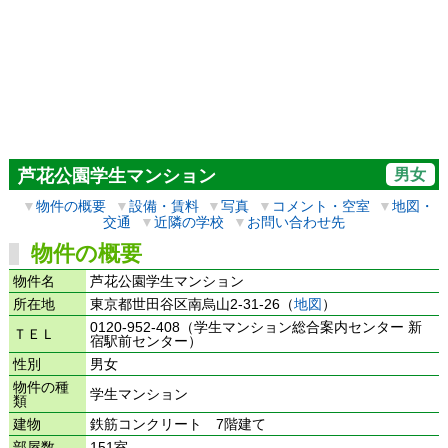
男女
芦花公園学生マンション
▼
物件の概要
▼
設備・賃料
▼
写真
▼
コメント・空室
▼
地図・
交通
▼
近隣の学校
▼
お問い合わせ先
物件の概要
物件名
芦花公園学生マンション
所在地
東京都世田谷区南烏山2-31-26（
地図
）
0120-952-408（学生マンション総合案内センター 新
ＴＥＬ
宿駅前センター）
性別
男女
物件の種
学生マンション
類
建物
鉄筋コンクリート 7階建て
部屋数
151室