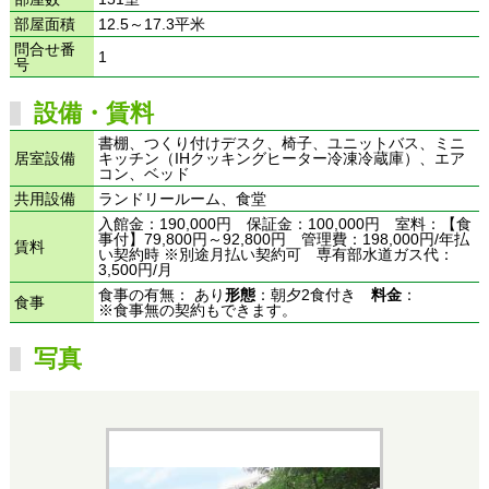
部屋面積
12.5～17.3平米
問合せ番
1
号
設備・賃料
書棚、つくり付けデスク、椅子、ユニットバス、ミニ
居室設備
キッチン（IHクッキングヒーター冷凍冷蔵庫）、エア
コン、ベッド
共用設備
ランドリールーム、食堂
入館金：190,000円 保証金：100,000円 室料：【食
事付】79,800円～92,800円 管理費：198,000円/年払
賃料
い契約時 ※別途月払い契約可 専有部水道ガス代：
3,500円/月
食事の有無： あり
形態
：朝夕2食付き
料金
：
食事
※食事無の契約もできます。
写真