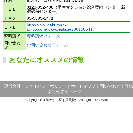
住所
東京都世田谷区南烏山2-31-26
0120-952-408（学生マンション総合案内センター 新
ＴＥＬ
宿駅前センター）
ＦＡＸ
03-5909-1471
http://www.gakuman-
ＵＲＬ
tokyo.com/tokyo/estate/2301005417
資料請求
資料請求フォーム
問い合わ
お問い合わせフォーム
せ
あなたにオススメの情報
｜
運営会社
｜
プライバシーポリシー
｜
サイトマップ
｜
問い合わせ
｜
登録
会社様専用ページ
｜
Copyright (C) 学校から探す賃貸物件 All Rights Reserved