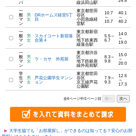
24.8
パ
線浜田山駅
一
東京都世田
10.7
40.1
般
男
DRホームズ経堂5丁
谷区
～
～
マ
女
目
小田急線経
10.7
40.2
ン
堂駅
一
東京都新宿
14.0
般
男
スカイコート新宿落
区
5.5～
～
マ
女
合第４
地下鉄東西
6.7
19.0
ン
線落合駅
一
東京都渋谷
15.0
般
男
区
8.3～
ラ・カサ 外苑前
～
マ
女
地下鉄銀座
9.8
20.0
ン
線外苑前駅
学
東京都世田
12.5
生
男
芦花公園学生マンシ
谷区
7.9～
～
マ
女
ョン
京王線芦花
9.3
17.3
ン
公園駅
前へ
次へ
全6ページ中/1ページ目
大学生協でも「お部屋探し」ができるのは知ってる？安心のお部