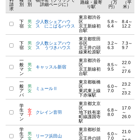
料
種
性
物件名（クリックで
路線・最寄
（万
（平
請
別
別
詳細ページに）
り駅
円）
米）
求
東京都渋谷
下
男
少人数シェアハウ
区
5.8～
8.4～
宿
女
ス にこばるハウス
京王新線初
6.4
12.2
台駅
東京都世田
下
男
少人数シェアハウ
谷区
3.2～
7.3～
宿
女
ス うづきハウス
京王井の頭
6.3
9.7
線東松原駅
一
東京都渋谷
22.0
般
男
区
8.5～
キャッスル新宿
～
マ
女
京王新線初
9.5
27.6
ン
台駅
一
東京都板橋
23.2
般
男
区
6.0～
ミュールⅡ
～
ア
女
東武東上線
7.0
23.2
パ
下赤塚駅
東京都文京
学
区
17.0
生
女
6.8～
クレイン音羽
地下鉄有楽
～
マ
子
8.0
町線護国寺
26.0
ン
駅
学
東京都杉並
21.0
生
男
区
6.0～
リーフ浜田山
～
ア
女
京王井の頭
7.0