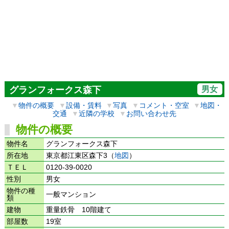
男女
グランフォークス森下
▼
物件の概要
▼
設備・賃料
▼
写真
▼
コメント・空室
▼
地図・
交通
▼
近隣の学校
▼
お問い合わせ先
物件の概要
物件名
グランフォークス森下
所在地
東京都江東区森下3（
地図
）
ＴＥＬ
0120-39-0020
性別
男女
物件の種
一般マンション
類
建物
重量鉄骨 10階建て
部屋数
19室