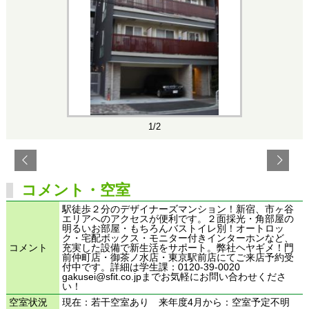
1/2
コメント・空室
駅徒歩２分のデザイナーズマンション！新宿、市ヶ谷
エリアへのアクセスが便利です。２面採光・角部屋の
明るいお部屋・もちろんバストイレ別！オートロッ
ク・宅配ボックス・モニター付きインターホンなど、
コメント
充実した設備で新生活をサポート。弊社ヘヤギメ！門
前仲町店・御茶ノ水店・東京駅前店にてご来店予約受
付中です。詳細は学生課：0120-39-0020
gakusei@sfit.co.jpまでお気軽にお問い合わせくださ
い！
空室状況
現在：若干空室あり 来年度4月から：空室予定不明