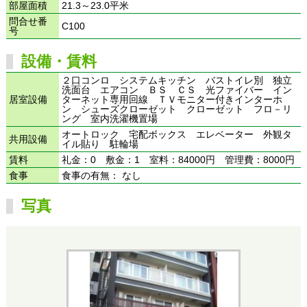
部屋面積
21.3～23.0平米
問合せ番
C100
号
設備・賃料
２口コンロ システムキッチン バストイレ別 独立
洗面台 エアコン ＢＳ ＣＳ 光ファイバー イン
居室設備
ターネット専用回線 ＴＶモニター付きインターホ
ン シューズクローゼット クローゼット フロ－リ
ング 室内洗濯機置場
オートロック 宅配ボックス エレベーター 外観タ
共用設備
イル貼り 駐輪場
賃料
礼金：0 敷金：1 室料：84000円 管理費：8000円
食事
食事の有無： なし
写真