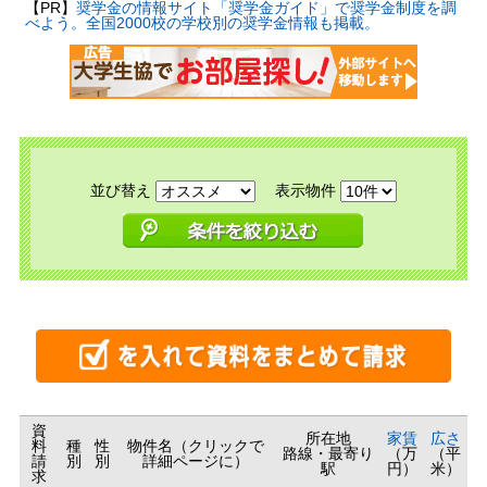
【PR】
奨学金の情報サイト「奨学金ガイド」で奨学金制度を調
べよう。全国2000校の学校別の奨学金情報も掲載。
並び替え
表示物件
資
所在地
家賃
広さ
料
種
性
物件名（クリックで
路線・最寄り
（万
（平
請
別
別
詳細ページに）
駅
円）
米）
求