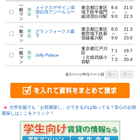
一
メイクスデザイン清
東京都江東区
8.4
21.0
般
男
澄白河アジールコー
地下鉄半蔵門
～
～
マ
女
ト
線清澄白河駅
9.0
22.3
ン
一
東京都江東区
8.0
21.3
般
男
グランフォークス森
都営地下鉄新
～
～
マ
女
下
宿線菊川駅
9.0
23.0
ン
一
東京都江戸川
7.1
19.7
般
男
区
Jolly Palace
～
～
マ
女
ＪＲ総武線小
7.3
20.4
ン
岩駅
前へ
次へ
全1ページ中/1ページ目
大学生協でも「お部屋探し」ができるのは知ってる？安心のお部
屋探しはここをクリック！