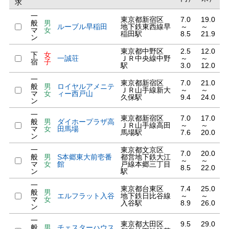
求
一
東京都新宿区
7.0
19.0
般
男
ルーブル早稲田
地下鉄東西線早
～
～
マ
女
稲田駅
8.5
21.9
ン
東京都中野区
2.5
12.0
下
女
一誠荘
ＪＲ中央線中野
～
～
宿
子
駅
3.0
12.0
一
東京都新宿区
7.0
21.0
般
男
ロイヤルアメニテ
ＪＲ山手線新大
～
～
マ
女
ィー西戸山
久保駅
9.4
24.0
ン
一
東京都新宿区
7.0
17.0
般
男
ダイホープラザ高
ＪＲ山手線高田
～
～
マ
女
田馬場
馬場駅
7.6
20.0
ン
一
東京都文京区
7.0
20.0
般
男
S本郷東大前壱番
都営地下鉄大江
～
～
マ
女
館
戸線本郷三丁目
8.5
22.0
ン
駅
一
東京都台東区
7.4
25.0
般
男
エルフラット入谷
地下鉄日比谷線
～
～
マ
女
入谷駅
8.9
26.0
ン
一
東京都大田区
9.5
29.0
般
男
チェスターハウス