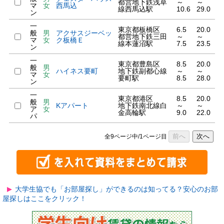
都営地下鉄浅草
～
～
マ
女
西馬込
線西馬込駅
10.6
29.0
ン
一
東京都板橋区
6.5
20.0
般
男
アクサスジーベッ
都営地下鉄三田
～
～
マ
女
ク板橋Ｅ
線本蓮沼駅
7.5
23.5
ン
一
東京都豊島区
8.5
20.0
般
男
ハイネス要町
地下鉄副都心線
～
～
マ
女
要町駅
8.5
28.0
ン
一
東京都港区
8.5
20.0
般
男
Kアパート
地下鉄南北線白
～
～
ア
女
金高輪駅
9.0
22.0
パ
前へ
次へ
全9ページ中/1ページ目
大学生協でも「お部屋探し」ができるのは知ってる？安心のお部
屋探しはここをクリック！