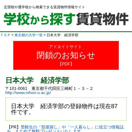
志望校や通学校から検索できる賃貸物件情報サイト
ＴＯＰ
>
東京都の大学一覧
> 日本大学 経済学部
アドエイトサイト
閉鎖のお知らせ
【PDF】
日本大学 経済学部
〒101-0061 東京都千代田区三崎町１－３－２
http://www.nihon-u.ac.jp/
日本大学 経済学部の登録物件は現在87
件です。
【PR】
受験生の「部屋探し」や「一人暮らし」に役立つ情報誌
を、まとめて無料プレゼントいたします。