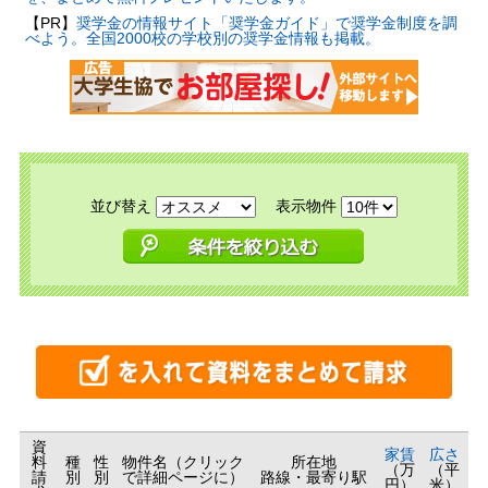
【PR】
奨学金の情報サイト「奨学金ガイド」で奨学金制度を調
べよう。全国2000校の学校別の奨学金情報も掲載。
並び替え
表示物件
資
家賃
広さ
料
種
性
物件名（クリック
所在地
（万
（平
請
別
別
で詳細ページに）
路線・最寄り駅
円）
米）