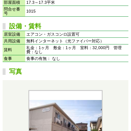
部屋面積
17.3～17.3平米
問合せ番
1015
号
設備・賃料
居室設備
エアコン・ガスコンロ設置可
共用設備
無料インターネット（光ファイバー対応）
礼金：1ヶ月 敷金：1ヶ月 室料：32,000円 管理
賃料
費：なし
食事
食事の有無： なし
写真