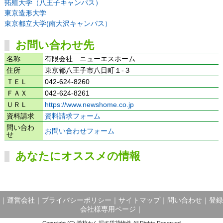
拓殖大学（八王子キャンパス）
東京造形大学
東京都立大学(南大沢キャンパス）
お問い合わせ先
名称
有限会社 ニューエスホーム
住所
東京都八王子市八日町１-３
ＴＥＬ
042-624-8260
ＦＡＸ
042-624-8261
ＵＲＬ
https://www.newshome.co.jp
資料請求
資料請求フォーム
問い合わ
お問い合わせフォーム
せ
あなたにオススメの情報
｜
運営会社
｜
プライバシーポリシー
｜
サイトマップ
｜
問い合わせ
｜
登録
会社様専用ページ
｜
Copyright (C) 学校から探す賃貸物件 All Rights Reserved