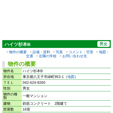
男女
ハイツ杉本B
▼
物件の概要
▼
設備・賃料
▼
写真
▼
コメント・空室
▼
地図・
交通
▼
近隣の学校
▼
お問い合わせ先
物件の概要
物件名
ハイツ杉本B
所在地
東京都八王子市緑町953-1（
地図
）
ＴＥＬ
042-624-8260
性別
男女
物件の種
一般マンション
類
建物
鉄筋コンクリート 2階建て
部屋数
16室