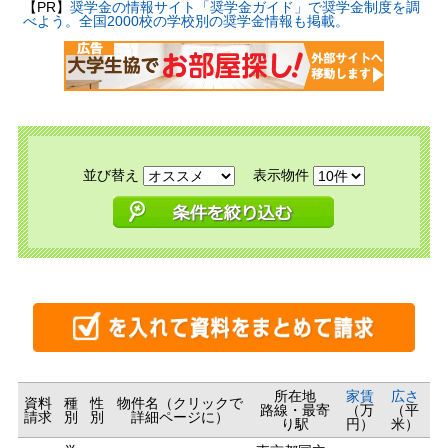
【PR】
奨学金の情報サイト「奨学金ガイド」で奨学金制度を調
べよう。全国2000校の学校別の奨学金情報も掲載。
並び替え
表示物件
所在地
家賃
広さ
資料
種
性
物件名（クリックで
路線・最寄
（万
（平
請求
別
別
詳細ページに）
り駅
円）
米）