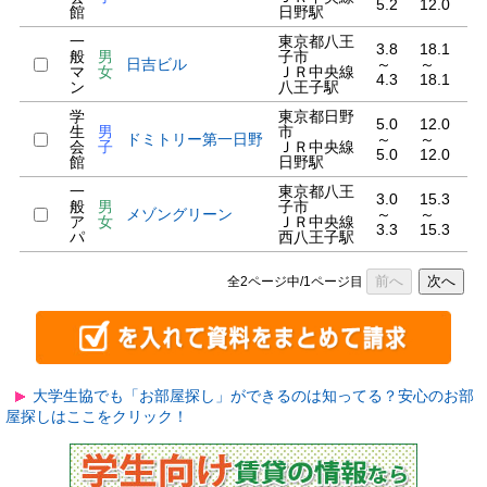
5.2
12.0
館
日野駅
一
東京都八王
3.8
18.1
般
男
子市
日吉ビル
～
～
マ
女
ＪＲ中央線
4.3
18.1
ン
八王子駅
学
東京都日野
5.0
12.0
生
男
市
ドミトリー第一日野
～
～
会
子
ＪＲ中央線
5.0
12.0
館
日野駅
一
東京都八王
3.0
15.3
般
男
子市
メゾングリーン
～
～
ア
女
ＪＲ中央線
3.3
15.3
パ
西八王子駅
前へ
次へ
全2ページ中/1ページ目
大学生協でも「お部屋探し」ができるのは知ってる？安心のお部
屋探しはここをクリック！