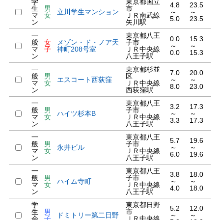
学
東京都国立
4.8
23.5
生
男
市
立川学生マンション
～
～
マ
女
ＪＲ南武線
5.0
23.5
ン
矢川駅
一
東京都八王
0.0
15.3
般
女
メゾン・ド・ノア天
子市
～
～
マ
子
神町208号室
ＪＲ中央線
0.0
15.3
ン
八王子駅
一
東京都杉並
7.0
20.0
般
男
区
エスコート西荻窪
～
～
マ
女
ＪＲ中央線
8.0
23.0
ン
西荻窪駅
一
東京都八王
3.2
17.3
般
男
子市
ハイツ杉本B
～
～
マ
女
ＪＲ中央線
3.3
17.3
ン
八王子駅
一
東京都八王
5.7
19.6
般
男
子市
永井ビル
～
～
マ
女
ＪＲ中央線
6.0
19.6
ン
八王子駅
一
東京都八王
3.8
18.0
般
男
子市
ハイム寺町
～
～
マ
女
ＪＲ中央線
4.0
18.0
ン
八王子駅
学
東京都日野
5.2
12.0
生
男
市
ドミトリー第二日野
～
～
会
子
ＪＲ中央線