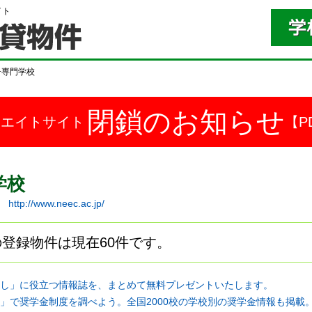
イト
子専門学校
閉鎖のお知らせ
ドエイトサイト
【P
学校
-1
http://www.neec.ac.jp/
登録物件は現在60件です。
し」に役立つ情報誌を、まとめて無料プレゼントいたします。
」で奨学金制度を調べよう。全国2000校の学校別の奨学金情報も掲載