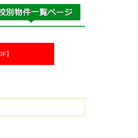
DF】
。