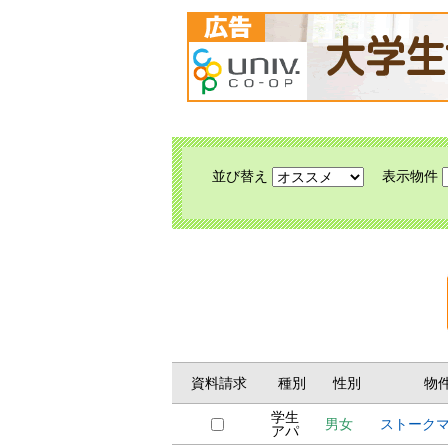
並び替え
表示物件
資料請求
種別
性別
物
学生
男女
ストーク
アパ