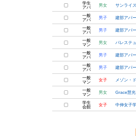
学生
男女
サンラ
アパ
一般
男子
建部アパ
アパ
一般
男子
建部アパ
アパ
一般
男女
パレステ
マン
一般
男子
建部アパ
アパ
一般
男子
建部アパ
アパ
一般
女子
メゾン・ド
マン
一般
男女
Grace慧光
マン
学生
女子
中伸女子
会館