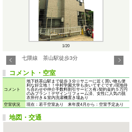
1/20
七隈線 茶山駅徒歩3分
コメント・空室
地下鉄茶山駅まで徒歩３分☆サニーに近く買い物も便
利な好立地！！中村学園大学も歩いてすぐです♪現地待
コメント
ち合わせや仲介手数料割引サービス有♪契約金約５万円
のみプラン！デザインリフォーム済、女性に人気の脱
衣所付き＆室内洗濯機置き場あり
空室状況
現在：若干空室あり 来年度4月から：空室予定あり
地図・交通