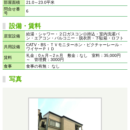
部屋面積
21.0～23.0平米
問合せ番
6
号
設備・賃料
給湯・シャワー・２口ガスコンロ持込・室内洗濯パ
居室設備
ン・エアコン・バルコニー・脱衣所・下駄箱・ロフト
CATV・BS・ＴＶモニターホン・ピクチャーレール・
共用設備
ワイヤーＰＩＤ
礼金：0ヵ月～2ヵ月 敷金：なし 室料：35,000円
賃料
～ 管理費：3000円
食事
食事の有無： なし
写真