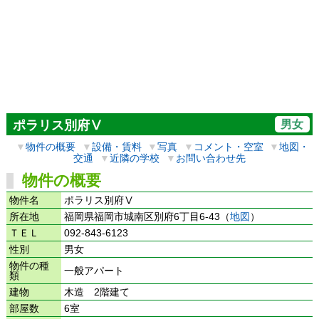
男女
ポラリス別府Ⅴ
▼
物件の概要
▼
設備・賃料
▼
写真
▼
コメント・空室
▼
地図・
交通
▼
近隣の学校
▼
お問い合わせ先
物件の概要
物件名
ポラリス別府Ⅴ
所在地
福岡県福岡市城南区別府6丁目6-43（
地図
）
ＴＥＬ
092-843-6123
性別
男女
物件の種
一般アパート
類
建物
木造 2階建て
部屋数
6室