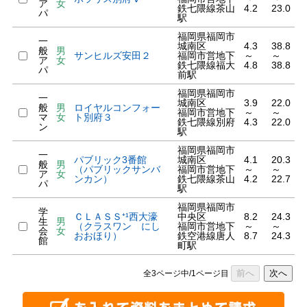
ア
女
鉄七隈線茶山
4.2
23.0
パ
駅
福岡県福岡市
一
城南区
4.3
38.8
般
男
サンヒルズ安田２
福岡市営地下
～
～
ア
女
鉄七隈線福大
4.8
38.8
パ
前駅
福岡県福岡市
一
城南区
3.9
22.0
般
男
ロイヤルコンフォー
福岡市営地下
～
～
マ
女
ト別府３
鉄七隈線別府
4.3
22.0
ン
駅
福岡県福岡市
一
パブリック3番館
城南区
4.1
20.3
般
男
（パブリックサンバ
福岡市営地下
～
～
ア
女
ンカン）
鉄七隈線茶山
4.2
22.7
パ
駅
福岡県福岡市
学
ＣＬＡＳＳ⁺¹西大濠
中央区
8.2
24.3
生
男
（クラスワン にし
福岡市営地下
～
～
会
女
おおほり）
鉄空港線唐人
8.7
24.3
館
町駅
前へ
次へ
全3ページ中/1ページ目