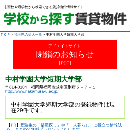
志望校や通学校から検索できる賃貸物件情報サイト
ＴＯＰ
>
福岡県の短大一覧
> 中村学園大学短期大学部
アドエイトサイト
閉鎖のお知らせ
【PDF】
中村学園大学短期大学部
〒814-0104 福岡県福岡市城南区別府５－７－１
http://www.nakamura-u.ac.jp/
中村学園大学短期大学部の登録物件は現
在29件です。
【PR】
受験生の「部屋探し」や「一人暮らし」に役立つ情報誌
を、まとめて無料プレゼントいたします。