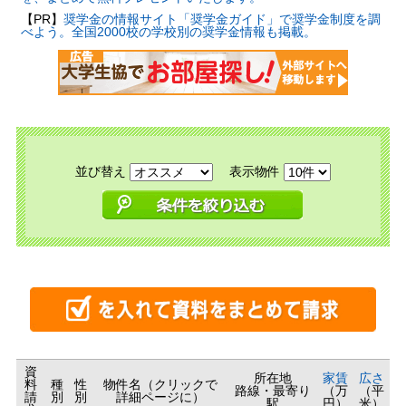
【PR】
奨学金の情報サイト「奨学金ガイド」で奨学金制度を調
べよう。全国2000校の学校別の奨学金情報も掲載。
並び替え
表示物件
資
所在地
家賃
広さ
料
種
性
物件名（クリックで
路線・最寄り
（万
（平
請
別
別
詳細ページに）
駅
円）
米）