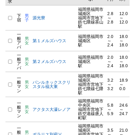
求
福岡県福岡市
城南区
2.8
12.0
下
男
源光寮
福岡市営地下
～
～
宿
子
鉄七隈線茶山
2.8
12.0
駅
一
福岡県福岡市
2.0
18.0
般
男
第１メルズハウス
城南区
～
～
ア
女
駅
2.4
18.0
パ
一
福岡県福岡市
2.0
18.0
般
男
第２メルズハウス
城南区
～
～
ア
女
駅
2.4
18.0
パ
福岡県福岡市
一
城南区
3.2
18.9
般
男
パンルネックスクリ
福岡市営地下
～
～
マ
女
スタル福大東
鉄七隈線七隈
3.2
0.0
ン
駅
福岡県福岡市
一
中央区
5.8
24.6
般
男
アクタス大濠レノア
福岡市営地下
～
～
マ
女
鉄空港線唐人
5.9
24.7
ン
町駅
福岡県福岡市
一
城南区
3.5
21.0
般
男
ポラリス別府Ⅴ
福岡市営地下
～
～