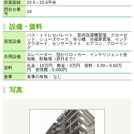
部屋面積
22.5～22.6平米
問合せ番
14
号
設備・賃料
バス・トイレセパレート、室内洗濯機置場、クローゼ
ット、シューズケース、吊り棚、冷蔵庫置場、インテ
居室設備
グラボード、センサーライト、エアコン、フローリン
グ
エレベーター、預かりロッカー、インテリジェント告
共用設備
知板、駐輪場（原付まで）
礼金：10万円 敷金：3万円 室料：5.00～5.60万
賃料
円 管理費：5,000円
食事
食事の有無： なし
写真