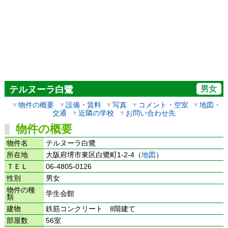
男女
テルヌーラ白鷺
▼
物件の概要
▼
設備・賃料
▼
写真
▼
コメント・空室
▼
地図・
交通
▼
近隣の学校
▼
お問い合わせ先
物件の概要
物件名
テルヌーラ白鷺
所在地
大阪府堺市東区白鷺町1-2-4（
地図
）
ＴＥＬ
06-4805-0126
性別
男女
物件の種
学生会館
類
建物
鉄筋コンクリート 8階建て
部屋数
56室