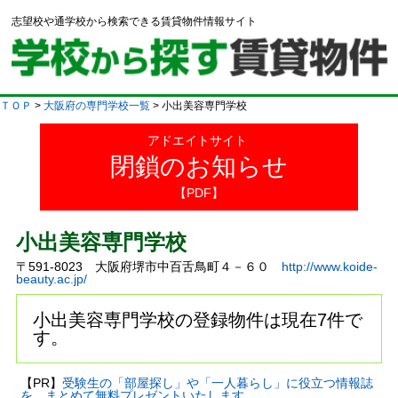
志望校や通学校から検索できる賃貸物件情報サイト
ＴＯＰ
>
大阪府の専門学校一覧
> 小出美容専門学校
アドエイトサイト
閉鎖のお知らせ
【PDF】
小出美容専門学校
〒591-8023 大阪府堺市中百舌鳥町４－６０
http://www.koide-
beauty.ac.jp/
小出美容専門学校の登録物件は現在7件で
す。
【PR】
受験生の「部屋探し」や「一人暮らし」に役立つ情報誌
を、まとめて無料プレゼントいたします。