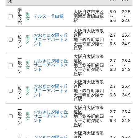
求
学
大阪府堺市東区
5.0
22.5
生
男
テルヌーラ白鷺
南海高野線白鷺
～
～
会
女
駅
5.6
22.6
館
大阪府大阪市浪
一
おおきに夕陽ヶ丘
速区
2.7
25.4
般
男
サニーアパートメ
地下鉄谷町線四
～
～
マ
女
ント
天王寺前夕陽ケ
6.3
34.9
ン
丘駅
大阪府大阪市浪
一
おおきに夕陽ヶ丘
速区
2.7
25.4
般
男
サニーアパートメ
地下鉄谷町線四
～
～
マ
女
ント
天王寺前夕陽ケ
6.3
34.9
ン
丘駅
大阪府大阪市浪
一
おおきに夕陽ヶ丘
速区
2.7
25.4
般
男
サニーアパートメ
地下鉄谷町線四
～
～
マ
女
ント
天王寺前夕陽ケ
6.3
34.9
ン
丘駅
大阪府大阪市浪
一
おおきに夕陽ヶ丘
速区
2.7
25.4
般
男
サニーアパートメ
地下鉄谷町線四
～
～
マ
女
ント
天王寺前夕陽ケ
6.3
34.9
ン
丘駅
大阪府大阪市浪
一
おおきに夕陽ヶ丘
速区
2.7
25.4