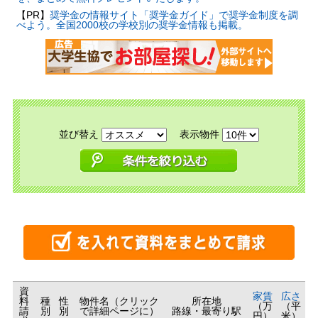
【PR】
奨学金の情報サイト「奨学金ガイド」で奨学金制度を調
べよう。全国2000校の学校別の奨学金情報も掲載。
並び替え
表示物件
資
家賃
広さ
料
種
性
物件名（クリック
所在地
（万
（平
請
別
別
で詳細ページに）
路線・最寄り駅
円）
米）