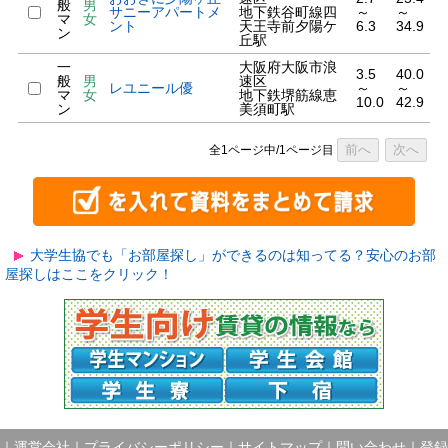
般
男
サニーアパートメ
地下鉄谷町線四
～
～
マ
女
ント
天王寺前夕陽ケ
6.3
34.9
ン
丘駅
一
大阪府大阪市浪
3.5
40.0
般
男
速区
レユニール優
～
～
マ
女
地下鉄堺筋線恵
10.0
42.9
ン
美須町駅
前へ
次へ
全1ページ中/1ページ目
大学生協でも「お部屋探し」ができるのは知ってる？安心のお部
屋探しはここをクリック！
｜
運営会社
｜
プライバシーポリシー
｜
サイトマップ
｜
問い合わせ
｜
登録