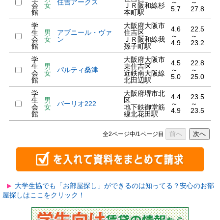
住吉アークス
～
～
会
女
ＪＲ阪和線杉
5.7
27.8
館
本町駅
学
大阪府大阪市
4.6
22.5
生
男
アブニール・ヴァ
住吉区
～
～
会
女
ン
ＪＲ阪和線我
4.9
23.2
館
孫子町駅
学
大阪府大阪市
4.5
22.8
生
男
東住吉区
パルティ桑津
～
～
会
女
近鉄南大阪線
5.0
25.0
館
北田辺駅
学
大阪府堺市北
4.4
23.5
生
男
区
バーリオ222
～
～
会
女
地下鉄御堂筋
4.9
23.5
館
線北花田駅
前へ
次へ
全2ページ中/1ページ目
大学生協でも「お部屋探し」ができるのは知ってる？安心のお部
屋探しはここをクリック！