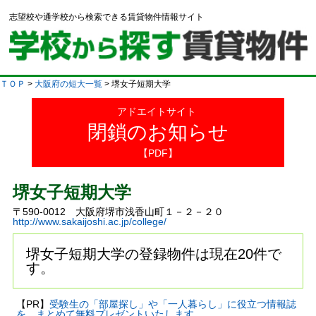
志望校や通学校から検索できる賃貸物件情報サイト
ＴＯＰ
>
大阪府の短大一覧
> 堺女子短期大学
アドエイトサイト
閉鎖のお知らせ
【PDF】
堺女子短期大学
〒590-0012 大阪府堺市浅香山町１－２－２０
http://www.sakaijoshi.ac.jp/college/
堺女子短期大学の登録物件は現在20件で
す。
【PR】
受験生の「部屋探し」や「一人暮らし」に役立つ情報誌
を、まとめて無料プレゼントいたします。