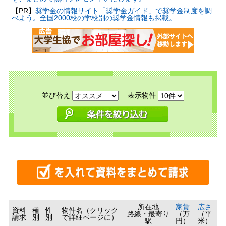
【PR】
奨学金の情報サイト「奨学金ガイド」で奨学金制度を調
べよう。全国2000校の学校別の奨学金情報も掲載。
並び替え
表示物件
所在地
家賃
広さ
資料
種
性
物件名（クリック
路線・最寄り
（万
（平
請求
別
別
で詳細ページに）
駅
円）
米）