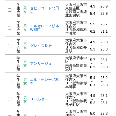
学
大阪府大阪市
4.9
25.9
生
男
セピアコート北田
東住吉区
～
～
会
女
辺
近鉄南大阪線
5.4
25.9
館
北田辺駅
学
大阪府大阪市
5.5
26.7
生
男
エルセレーノ杉本
住吉区
～
～
会
女
WEST
ＪＲ阪和線杉
6.2
31.1
館
本町駅
学
大阪府大阪市
4.9
25.8
生
男
住吉区
グレイス長居
～
～
会
女
ＪＲ阪和線長
5.3
25.8
館
居駅
学
大阪府堺市中
5.7
26.1
生
男
区
アンサージュ
～
～
会
女
南海高野線白
6.3
33.0
館
鷺駅
学
大阪府大阪市
5.4
25.2
生
男
エル・セレーノ杉
住吉区
～
～
会
女
本
ＪＲ阪和線杉
6.1
28.8
館
本町駅
学
大阪府大阪市
4.9
23.1
生
男
住吉区
リベルター
～
～
会
女
ＪＲ阪和線我
5.2
23.1
館
孫子町駅
学
大阪府大阪市
5.0
27.8
生
男
住吉区