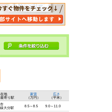
所在地
家賃
広さ
・最寄り駅
（万円）
（平米）
市
8.5～8.5
9.0～11.0
線大分駅