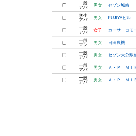
一般
男女
セゾン城崎
アパ
学生
男女
FUJIYAビル
アパ
一般
女子
カーサ・コモ
アパ
一般
男女
日田農機
マン
一般
男女
セゾン大分駅
アパ
一般
男女
Ａ・Ｐ ＭＩ
アパ
一般
男女
Ａ・Ｐ ＭＩ
アパ