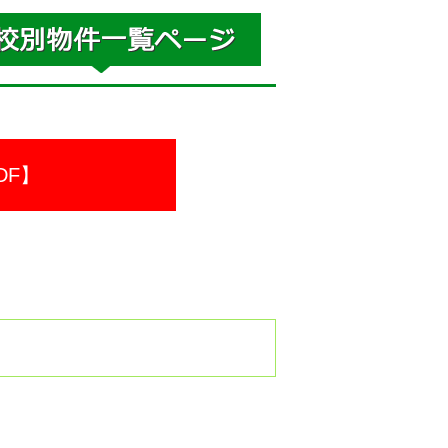
DF】
。