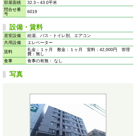
部屋面積
32.3～43.0平米
問合せ番
6019
号
設備・賃料
居室設備
給湯、バス・トイレ別、エアコン
共用設備
エレベーター
礼金：１ヶ月 敷金：１ヶ月 室料：42,000円 管理
賃料
費：無し
食事
食事の有無： なし
写真