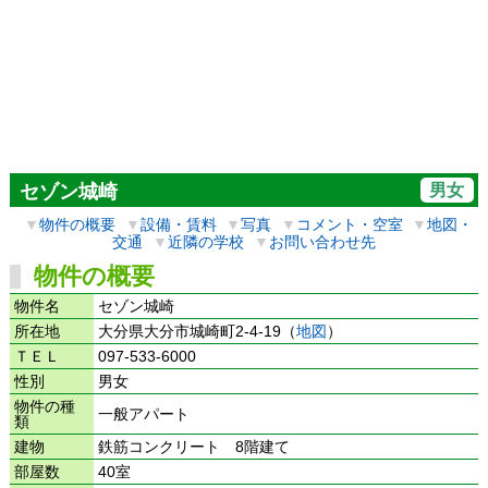
男女
セゾン城崎
▼
物件の概要
▼
設備・賃料
▼
写真
▼
コメント・空室
▼
地図・
交通
▼
近隣の学校
▼
お問い合わせ先
物件の概要
物件名
セゾン城崎
所在地
大分県大分市城崎町2-4-19（
地図
）
ＴＥＬ
097-533-6000
性別
男女
物件の種
一般アパート
類
建物
鉄筋コンクリート 8階建て
部屋数
40室