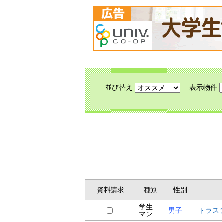
並び替え
表示物件
資料請求
種別
性別
学生
男子
トラス
マン