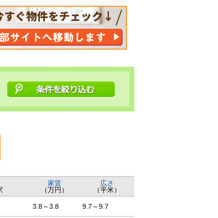
家賃
広さ
駅
（万円）
（平米）
3.8～3.8
9.7～9.7