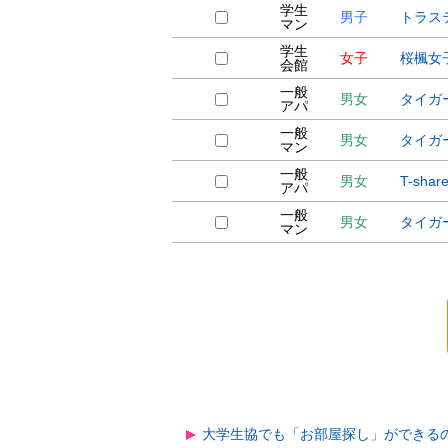
学生
男子
トラス
マン
学生
女子
桜楓女
会館
一般
男女
タイガ
アパ
一般
男女
タイガ
マン
一般
男女
T-sha
アパ
一般
男女
タイガ
マン
大学生協でも「お部屋探し」ができる