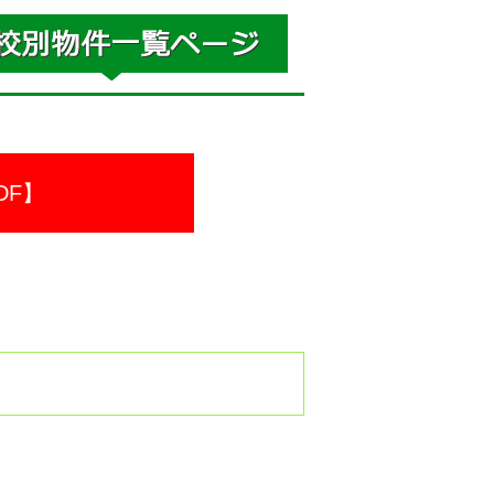
DF】
。