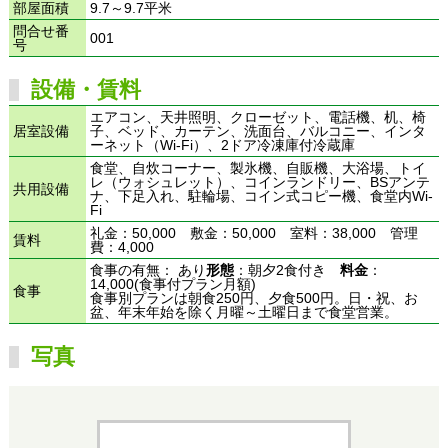
部屋面積
9.7～9.7平米
問合せ番
001
号
設備・賃料
エアコン、天井照明、クローゼット、電話機、机、椅
居室設備
子、ベッド、カーテン、洗面台、バルコニー、インタ
ーネット（Wi-Fi）、2ドア冷凍庫付冷蔵庫
食堂、自炊コーナー、製氷機、自販機、大浴場、トイ
レ（ウォシュレット）、コインランドリー、BSアンテ
共用設備
ナ、下足入れ、駐輪場、コイン式コピー機、食堂内Wi-
Fi
礼金：50,000 敷金：50,000 室料：38,000 管理
賃料
費：4,000
食事の有無： あり
形態
：朝夕2食付き
料金
：
14,000(食事付プラン月額)
食事
食事別プランは朝食250円、夕食500円。日・祝、お
盆、年末年始を除く月曜～土曜日まで食堂営業。
写真