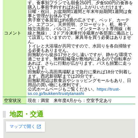
す。食事別プランでも朝食250円、夕食500円の食券を
購入し事前予約すればお召し上がりいただけます。
日曜・祝日、お盆期間1週間と年末年始期間1週間は食
事と管理がお休みです。
男子寮で各居室は約6畳の広さです。ベッド、カーテ
ン、エアコン、天井照明、クローゼット、机、椅子、
独立洗面台、バルコニー、インターネット専用線（有
コメント
線と無線）、2ドア冷凍庫付冷蔵庫が各部屋に備品とし
て設置していますので、家具等を買う必要はありませ
ん。
トイレと大浴場が共同ですので、水回りを各自掃除す
る必要もありません。
田無駅から徒歩17分と少し遠いですが、静かな環境で
過ごせます。無料駐輪場が敷地内にあるので自転車が
あれば、さらに行動が広がります。バスも頻繁に走っ
ています。
田無駅から高田馬場駅まで急行に乗れば18分で到着し
ます。西武新宿駅までは20分です。
田無駅周辺は飲食店やショッピングモールもあり、日
用品の買い物にも便利です。
公式ホームページもご覧ください。
https://trust-
ss.co.jp/bukken/trustytanashi
空室状況
現在：満室 来年度4月から：空室予定あり
地図・交通