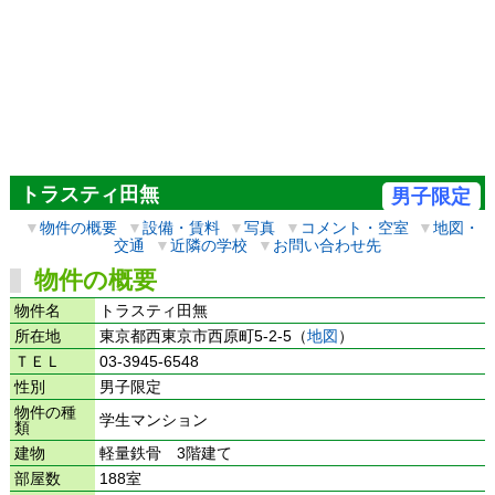
トラスティ田無
男子限定
▼
物件の概要
▼
設備・賃料
▼
写真
▼
コメント・空室
▼
地図・
交通
▼
近隣の学校
▼
お問い合わせ先
物件の概要
物件名
トラスティ田無
所在地
東京都西東京市西原町5-2-5（
地図
）
ＴＥＬ
03-3945-6548
性別
男子限定
物件の種
学生マンション
類
建物
軽量鉄骨 3階建て
部屋数
188室