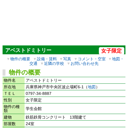
アベストドミトリー
女子限定
▼
物件の概要
▼
設備・賃料
▼
写真
▼
コメント・空室
▼
地図・
交通
▼
近隣の学校
▼
お問い合わせ先
物件の概要
物件名
アベストドミトリー
所在地
兵庫県神戸市中央区波止場町6-1（
地図
）
ＴＥＬ
0797-34-8887
性別
女子限定
物件の種
学生会館
類
建物
鉄筋鉄骨コンクリート 13階建て
部屋数
24室