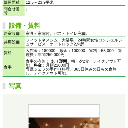
部屋面積
12.5～23.9平米
問合せ番
1
号
設備・賃料
居室設備
家具・家電付。バス・トイレ完備。
フィットネスジム・大浴場・24時間女性コンシェルジ
共用設備
ュサービス・オートロック2か所
入館金：180000 敷金：100000 室料：55,000 管
賃料
理費：年間250,000円
食事の有無： あり
形態
：朝・夕2食 テイクアウト可
能
料金
：月額21000円
食事
専属シェフの手作り料理。365日休みの日も欠食無
し。テイクアウト可能。
写真