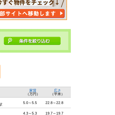
家賃
広さ
（万円）
（平米）
5.0～5.5
22.8～22.8
駅
4.3～5.3
19.7～19.7