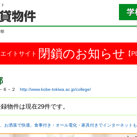
イト
学部
閉鎖のお知らせ
ドエイトサイト
【P
部
町２－６－２
http://www.kobe-tokiwa.ac.jp/college/
録物件は現在29件です。
、お洒落で快適。食事付き・オール電化・家具付きでインターネットも