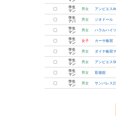
マン
学生
男女
アンピエスAO
マン
学生
男女
ジオドール
アパ
学生
男女
ハラルハイ
マン
学生
女子
カーサ板宿
マン
学生
男女
ダイヤ板宿
マン
学生
男女
アンピエスS
マン
学生
男女
彩遊舘
マン
学生
男女
サンパレス2
マン