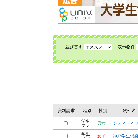
並び替え
表示物件
資料請求
種別
性別
物件名
学生
男女
シティライ
マン
学生
女子
神戸学生倶