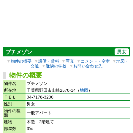
男女
プチメゾン
▼
物件の概要
▼
設備・賃料
▼
写真
▼
コメント・空室
▼
地図・
交通
▼
近隣の学校
▼
お問い合わせ先
物件の概要
物件名
プチメゾン
所在地
千葉県野田市山崎2570-14（
地図
）
ＴＥＬ
04-7178-3200
性別
男女
物件の種
一般アパート
類
建物
木造 2階建て
部屋数
3室