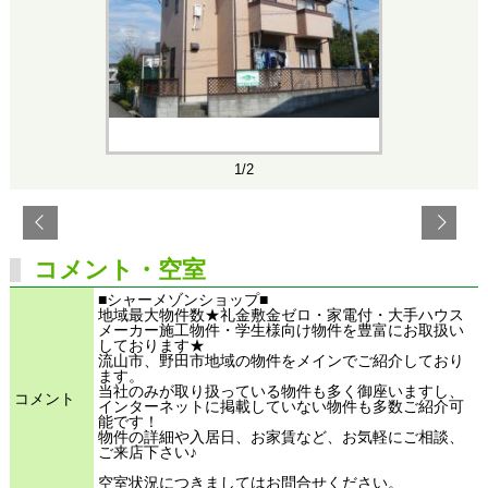
1/2
コメント・空室
■シャーメゾンショップ■
地域最大物件数★礼金敷金ゼロ・家電付・大手ハウス
メーカー施工物件・学生様向け物件を豊富にお取扱い
しております★
流山市、野田市地域の物件をメインでご紹介しており
ます。
当社のみが取り扱っている物件も多く御座いますし、
コメント
インターネットに掲載していない物件も多数ご紹介可
能です！
物件の詳細や入居日、お家賃など、お気軽にご相談、
ご来店下さい♪
空室状況につきましてはお問合せください。