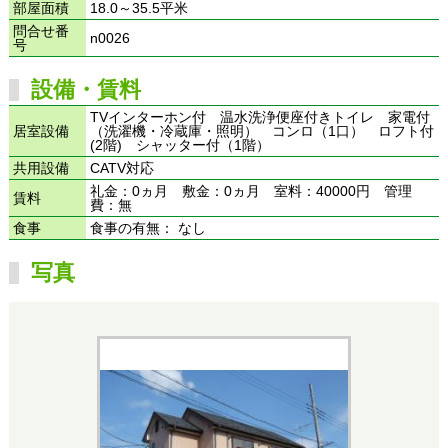
部屋面積
18.0～35.5平米
問合せ番
n0026
号
設備・賃料
TVインターホン付 温水洗浄便座付きトイレ 家電付
居室設備
（洗濯機・冷蔵庫・照明） コンロ（1口） ロフト付
(2階) シャッター付（1階）
共用設備
CATV対応
礼金：0ヵ月 敷金：0ヵ月 室料：40000円 管理
賃料
費：無
食事
食事の有無： なし
写真