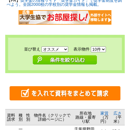
【PR】
奨学金の情報サイト「奨学金ガイド」で奨学金制度を調
べよう。全国2000校の学校別の奨学金情報も掲載。
並び替え
表示物件
所在地
家賃
広さ
資料
種
性
物件名（クリックで
路線・最寄
（万
（平
請求
別
別
詳細ページに）
り駅
円）
米）
一
千葉県野田