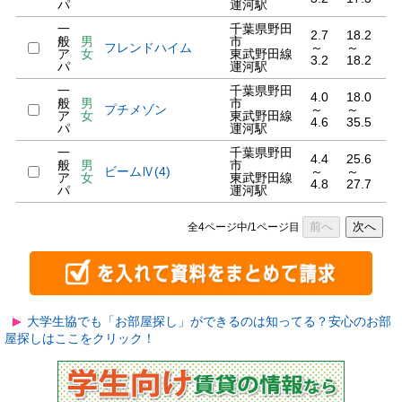
パ
運河駅
一
千葉県野田
2.7
18.2
般
男
市
フレンドハイム
～
～
ア
女
東武野田線
3.2
18.2
パ
運河駅
一
千葉県野田
4.0
18.0
般
男
市
プチメゾン
～
～
ア
女
東武野田線
4.6
35.5
パ
運河駅
一
千葉県野田
4.4
25.6
般
男
市
ビームⅣ(4)
～
～
ア
女
東武野田線
4.8
27.7
パ
運河駅
前へ
次へ
全4ページ中/1ページ目
大学生協でも「お部屋探し」ができるのは知ってる？安心のお部
屋探しはここをクリック！