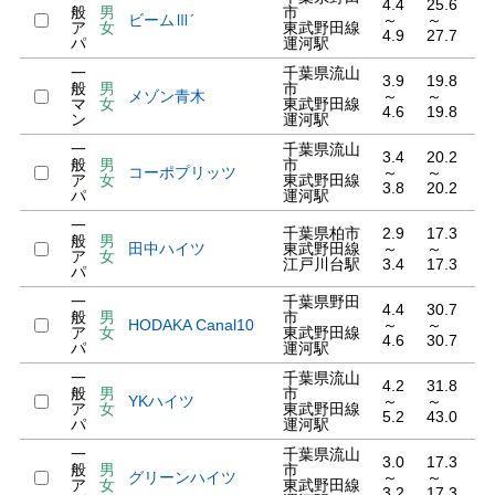
4.4
25.6
般
男
市
ビームⅢ´
～
～
ア
女
東武野田線
4.9
27.7
パ
運河駅
一
千葉県流山
3.9
19.8
般
男
市
メゾン青木
～
～
マ
女
東武野田線
4.6
19.8
ン
運河駅
一
千葉県流山
3.4
20.2
般
男
市
コーポプリッツ
～
～
ア
女
東武野田線
3.8
20.2
パ
運河駅
一
千葉県柏市
2.9
17.3
般
男
田中ハイツ
東武野田線
～
～
ア
女
江戸川台駅
3.4
17.3
パ
一
千葉県野田
4.4
30.7
般
男
市
HODAKA Canal10
～
～
ア
女
東武野田線
4.6
30.7
パ
運河駅
一
千葉県流山
4.2
31.8
般
男
市
YKハイツ
～
～
ア
女
東武野田線
5.2
43.0
パ
運河駅
一
千葉県流山
3.0
17.3
般
男
市
グリーンハイツ
～
～
ア
女
東武野田線
3.2
17.3