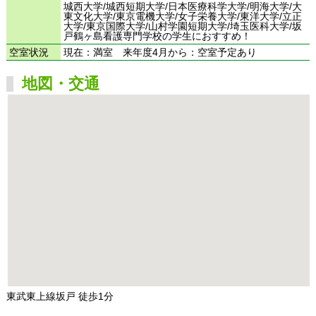
城西大学/城西短期大学/日本医療科学大学/明海大学/大
東文化大学/東京電機大学/女子栄養大学/東洋大学/立正
大学/東京国際大学/山村学園短期大学/埼玉医科大学/坂
戸鶴ヶ島看護専門学校の学生におすすめ！
空室状況
現在：満室 来年度4月から：空室予定あり
地図・交通
東武東上線坂戸 徒歩1分