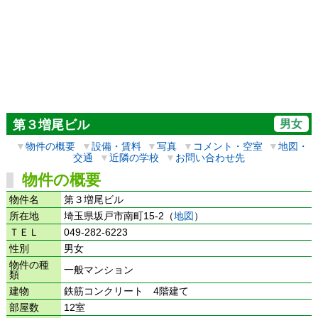
男女
第３増尾ビル
▼
物件の概要
▼
設備・賃料
▼
写真
▼
コメント・空室
▼
地図・
交通
▼
近隣の学校
▼
お問い合わせ先
物件の概要
物件名
第３増尾ビル
所在地
埼玉県坂戸市南町15-2（
地図
）
ＴＥＬ
049-282-6223
性別
男女
物件の種
一般マンション
類
建物
鉄筋コンクリート 4階建て
部屋数
12室