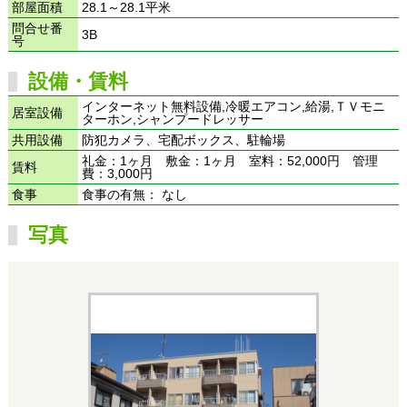
部屋面積
28.1～28.1平米
問合せ番
3B
号
設備・賃料
インターネット無料設備,冷暖エアコン,給湯,ＴＶモニ
居室設備
ターホン,シャンプードレッサー
共用設備
防犯カメラ、宅配ボックス、駐輪場
礼金：1ヶ月 敷金：1ヶ月 室料：52,000円 管理
賃料
費：3,000円
食事
食事の有無： なし
写真