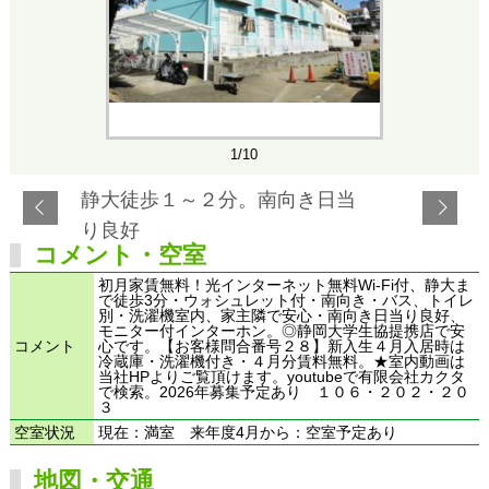
1/10
静大徒歩１～２分。南向き日当
り良好
コメント・空室
初月家賃無料！光インターネット無料Wi-Fi付、静大ま
で徒歩3分・ウォシュレット付・南向き・バス、トイレ
別・洗濯機室内、家主隣で安心・南向き日当り良好、
モニター付インターホン。◎静岡大学生協提携店で安
コメント
心です。【お客様問合番号２８】新入生４月入居時は
冷蔵庫・洗濯機付き・４月分賃料無料。★室内動画は
当社HPよりご覧頂けます。youtubeで有限会社カクタ
で検索。2026年募集予定あり １０６・２０２・２０
３
空室状況
現在：満室 来年度4月から：空室予定あり
地図・交通