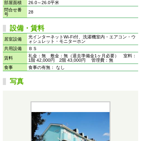
部屋面積
26.0～26.0平米
問合せ番
28
号
設備・賃料
光インターネットWi-Fi付、洗濯機室内・エアコン・ウ
居室設備
ォシュレット・モニターホン
共用設備
ＢＳ
礼金：無 敷金：無（退去準備金1ヶ月必要） 室料：
賃料
1階 42,000円 2階 43,000円 管理費：無
食事
食事の有無： なし
写真