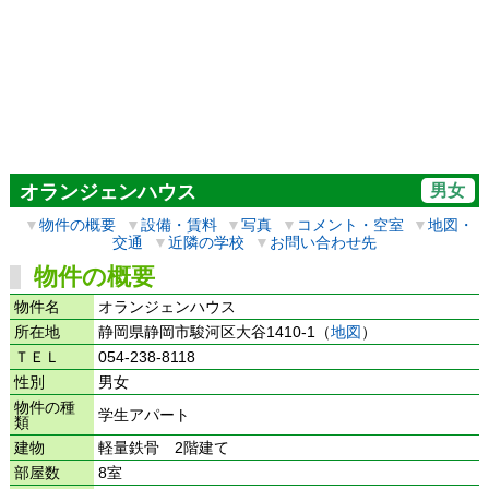
男女
オランジェンハウス
▼
物件の概要
▼
設備・賃料
▼
写真
▼
コメント・空室
▼
地図・
交通
▼
近隣の学校
▼
お問い合わせ先
物件の概要
物件名
オランジェンハウス
所在地
静岡県静岡市駿河区大谷1410-1（
地図
）
ＴＥＬ
054-238-8118
性別
男女
物件の種
学生アパート
類
建物
軽量鉄骨 2階建て
部屋数
8室