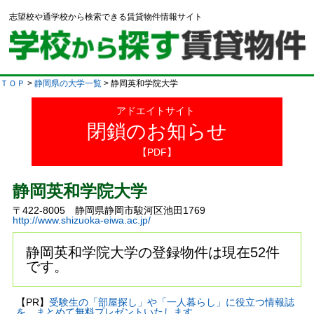
志望校や通学校から検索できる賃貸物件情報サイト
ＴＯＰ
>
静岡県の大学一覧
> 静岡英和学院大学
アドエイトサイト
閉鎖のお知らせ
【PDF】
静岡英和学院大学
〒422-8005 静岡県静岡市駿河区池田1769
http://www.shizuoka-eiwa.ac.jp/
静岡英和学院大学の登録物件は現在52件
です。
【PR】
受験生の「部屋探し」や「一人暮らし」に役立つ情報誌
を、まとめて無料プレゼントいたします。