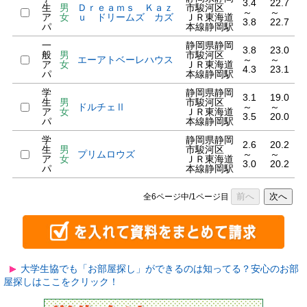
3.4
22.7
生
男
Ｄｒｅａｍｓ Ｋａｚ
市駿河区
～
～
ア
女
ｕ ドリームズ カズ
ＪＲ東海道
3.8
22.7
パ
本線静岡駅
一
静岡県静岡
3.8
23.0
般
男
市駿河区
エーアトベーレハウス
～
～
ア
女
ＪＲ東海道
4.3
23.1
パ
本線静岡駅
学
静岡県静岡
3.1
19.0
生
男
市駿河区
ドルチェⅡ
～
～
ア
女
ＪＲ東海道
3.5
20.0
パ
本線静岡駅
学
静岡県静岡
2.6
20.2
生
男
市駿河区
プリムロウズ
～
～
ア
女
ＪＲ東海道
3.0
20.2
パ
本線静岡駅
前へ
次へ
全6ページ中/1ページ目
大学生協でも「お部屋探し」ができるのは知ってる？安心のお部
屋探しはここをクリック！