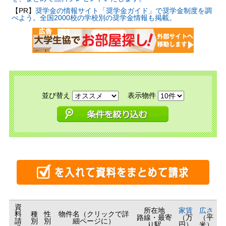
【PR】
奨学金の情報サイト「奨学金ガイド」で奨学金制度を調
べよう。全国2000校の学校別の奨学金情報も掲載。
並び替え
表示物件
資
所在地
家賃
広さ
料
種
性
物件名（クリックで詳
路線・最寄
（万
（平
請
別
別
細ページに）
り駅
円）
米）