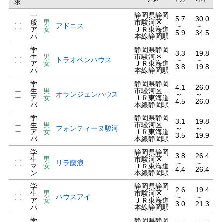
求
一
静岡県静岡
5.7
30.0
般
男
市駿河区
アドニス
～
～
ア
女
ＪＲ東海道
5.9
34.5
パ
本線静岡駅
学
静岡県静岡
3.3
19.8
生
男
市駿河区
トラオベンハウス
～
～
ア
女
ＪＲ東海道
3.8
19.8
パ
本線静岡駅
学
静岡県静岡
4.1
26.0
生
男
市駿河区
オランジェンハウス
～
～
ア
女
ＪＲ東海道
4.5
26.0
パ
本線静岡駅
学
静岡県静岡
3.1
19.8
生
男
市駿河区
フォンティーヌ駿河
～
～
ア
女
ＪＲ東海道
3.5
19.9
パ
本線静岡駅
学
静岡県静岡
3.8
26.4
生
男
市駿河区
リラ藤浪
～
～
マ
女
ＪＲ東海道
4.4
26.4
ン
本線静岡駅
学
静岡県静岡
2.6
19.4
生
男
市駿河区
ハウスアイ
～
～
ア
女
ＪＲ東海道
3.0
21.3
パ
本線静岡駅
学
静岡県静岡