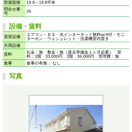
部屋面積
19.8～19.8平米
問合せ番
26
号
設備・賃料
エアコン・ＢＳ・光インターネット無料wi-fi付・モニ
居室設備
ターホン・ウォシュレット・洗濯機室内置き
共用設備
礼金：無 敷金：無（退去準備金１ヶ月必要） 室
賃料
料：1階 33,000円 2階 36,000円 管理費：無
食事
食事の有無： なし
写真