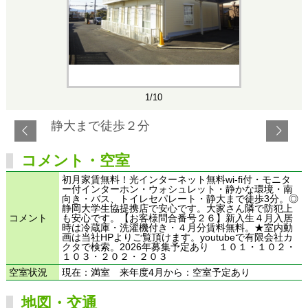
1/10
静大まで徒歩２分
コメント・空室
初月家賃無料！光インターネット無料wi-fi付・モニタ
ー付インターホン・ウォシュレット・静かな環境・南
向き・バス、トイレセパレート・静大まで徒歩3分。◎
静岡大学生協提携店で安心です。大家さん隣で防犯上
コメント
も安心です。【お客様問合番号２６】新入生４月入居
時は冷蔵庫・洗濯機付き・４月分賃料無料。★室内動
画は当社HPよりご覧頂けます。youtubeで有限会社カ
クタで検索。2026年募集予定あり １０１・１０２・
１０３・２０２・２０３
空室状況
現在：満室 来年度4月から：空室予定あり
地図・交通