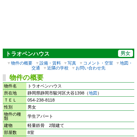
男女
トラオベンハウス
▼
物件の概要
▼
設備・賃料
▼
写真
▼
コメント・空室
▼
地図・
交通
▼
近隣の学校
▼
お問い合わせ先
物件の概要
物件名
トラオベンハウス
所在地
静岡県静岡市駿河区大谷1398（
地図
）
ＴＥＬ
054-238-8118
性別
男女
物件の種
学生アパート
類
建物
軽量鉄骨 2階建て
部屋数
8室